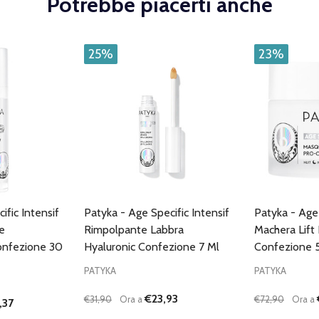
Potrebbe piacerti anche
25%
23%
ific Intensif
Patyka - Age Specific Intensif
Patyka - Age 
e
Rimpolpante Labbra
Machera Lift
nfezione 30
Hyaluronic Confezione 7 Ml
Confezione 
PATYKA
PATYKA
€23,93
€31,90
Ora a
€72,90
Ora a
,37
Quantità:
Quantità: