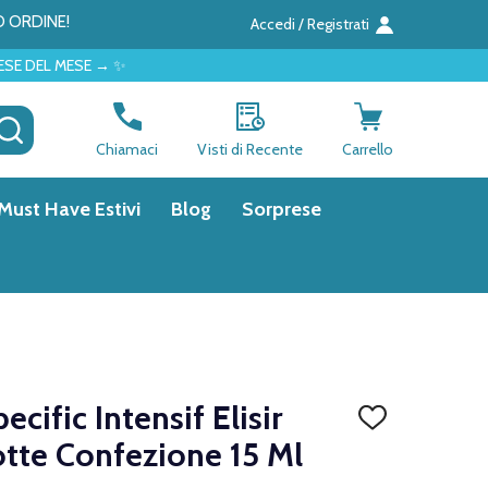
O ORDINE!
Accedi / Registrati
 ✨
CERCA
Chiamaci
Visti di Recente
Carrello
Must Have Estivi
Blog
Sorprese
cific Intensif Elisir
AGGIUNGI
ALLA
tte Confezione 15 Ml
LISTA
DEI