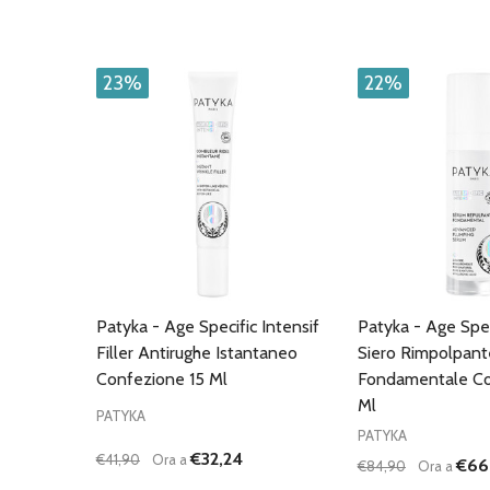
23%
22%
Patyka - Age Specific Intensif
Patyka - Age Spec
Filler Antirughe Istantaneo
Siero Rimpolpant
Confezione 15 Ml
Fondamentale Co
Ml
PATYKA
PATYKA
€32,24
€41,90
Ora a
€66
€84,90
Ora a
Quantità:
Quantità: