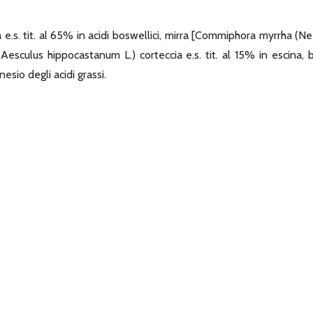
 e.s. tit. al 65% in acidi boswellici, mirra [Commiphora myrrha (N
(Aesculus hippocastanum L.) corteccia e.s. tit. al 15% in escina, br
nesio degli acidi grassi.