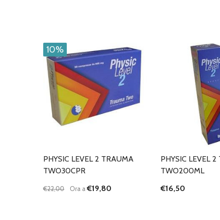
10%
PHYSIC LEVEL 2 TRAUMA
PHYSIC LEVEL 
TWO30CPR
TWO200ML
€19,80
€16,50
€22,00
Ora a
Quantità:
DIMINUISCI QUANTITÀ DI UNDEFINED
AUMENTA QUANTITÀ DI UNDEFINED
AGGIUNGI AL
CARRELLO