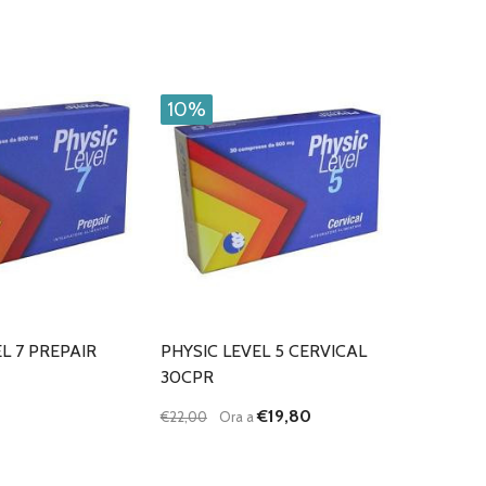
10%
L 7 PREPAIR
PHYSIC LEVEL 5 CERVICAL
30CPR
€19,80
€22,00
Ora a
Quantità:
DIMINUISCI QUANTITÀ DI UNDEFINED
AUMENTA QUANTITÀ DI UNDEFI
AGGIUNGI AL
CARRELLO