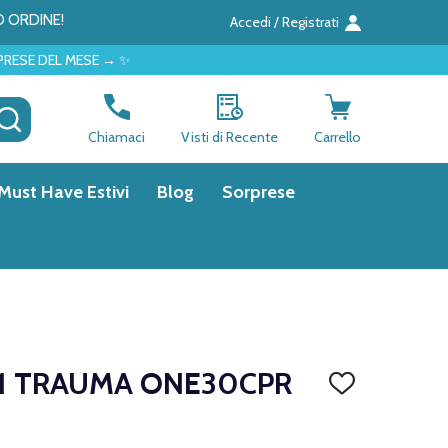
O ORDINE!
Accedi / Registrati
 ✨
CERCA
Chiamaci
Visti di Recente
Carrello
Must Have Estivi
Blog
Sorprese
 1 TRAUMA ONE30CPR
AGGIUNGI
ALLA
LISTA
DEI