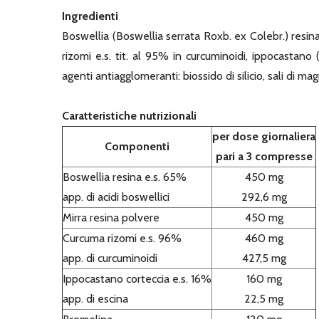
Ingredienti
Boswellia (Boswellia serrata Roxb. ex Colebr.) resina
rizomi e.s. tit. al 95% in curcuminoidi, ippocastano 
agenti antiagglomeranti: biossido di silicio, sali di mag
Caratteristiche nutrizionali
per dose giornaliera
Componenti
pari a 3 compresse
Boswellia resina e.s. 65%
450 mg
app. di acidi boswellici
292,6 mg
Mirra resina polvere
450 mg
Curcuma rizomi e.s. 96%
460 mg
app. di curcuminoidi
427,5 mg
Ippocastano corteccia e.s. 16%
160 mg
app. di escina
22,5 mg