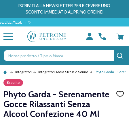
ISCRIVITI ALLA NEWSLETTER PER RICEVERE UNO
SCONTO IMMEDIATO AL PRIMO ORDINE!
 MESE → ✨
MENU
Ricerca
CE
Integratori
Integratori Ansia Stress e Sonno
Phyto Garda - Serena
Esaurito
Phyto Garda - Serenamente
AGGI
ALLA
Gocce Rilassanti Senza
LISTA
DEI
Alcool Confezione 40 Ml
DESID