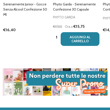
Serenamente Junior - Gocce
Phyto Garda - Serenamente
Phyt
Senza Alcool Confezione 50
Confezione 30 Capsule
Conf
Ml
PHYTO GARDA
PHY
€15,75
€17,50
Ora a
€14
€16,40
Quantità:
AGGIUNGI AL
CARRELLO