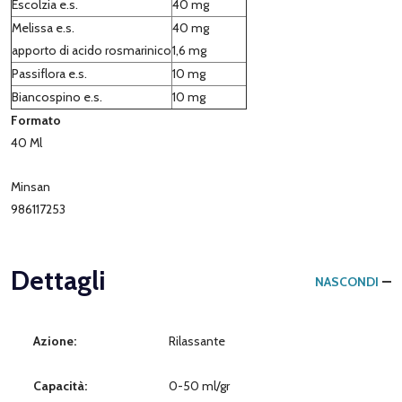
Escolzia e.s.
40 mg
Melissa e.s.
40 mg
apporto di acido rosmarinico
1,6 mg
Passiflora e.s.
10 mg
Biancospino e.s.
10 mg
Formato
40 Ml
Minsan
986117253
Dettagli
NASCONDI
Azione:
Rilassante
Capacità:
0-50 ml/gr