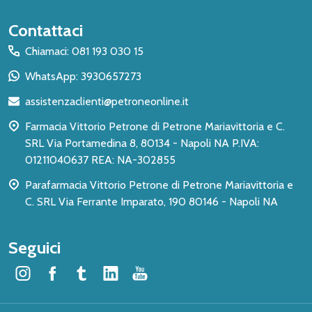
Inizio
Contattaci
del
Chiamaci: 081 193 030 15
piè
WhatsApp: 3930657273
di
assistenzaclienti@petroneonline.it
pagina
Farmacia Vittorio Petrone di Petrone Mariavittoria e C.
SRL Via Portamedina 8, 80134 - Napoli NA P.IVA:
01211040637 REA: NA-302855
Parafarmacia Vittorio Petrone di Petrone Mariavittoria e
C. SRL Via Ferrante Imparato, 190 80146 - Napoli NA
Seguici