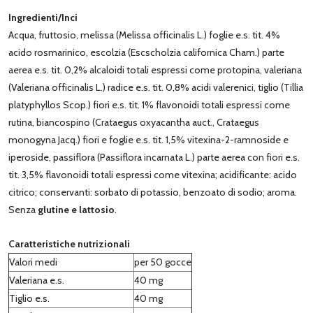
Ingredienti/Inci
Acqua, fruttosio, melissa (Melissa officinalis L.) foglie e.s. tit. 4%
acido rosmarinico, escolzia (Escscholzia californica Cham.) parte
aerea e.s. tit. 0,2% alcaloidi totali espressi come protopina, valeriana
(Valeriana officinalis L.) radice e.s. tit. 0,8% acidi valerenici, tiglio (Tillia
platyphyllos Scop.) fiori e.s. tit. 1% flavonoidi totali espressi come
rutina, biancospino (Crataegus oxyacantha auct., Crataegus
monogyna Jacq.) fiori e foglie e.s. tit. 1,5% vitexina-2-ramnoside e
iperoside, passiflora (Passiflora incarnata L.) parte aerea con fiori e.s.
tit. 3,5% flavonoidi totali espressi come vitexina; acidificante: acido
citrico; conservanti: sorbato di potassio, benzoato di sodio; aroma.
Senza
glutine e lattosio
.
Caratteristiche nutrizionali
Valori medi
per 50 gocce
Valeriana e.s.
40 mg
Tiglio e.s.
40 mg