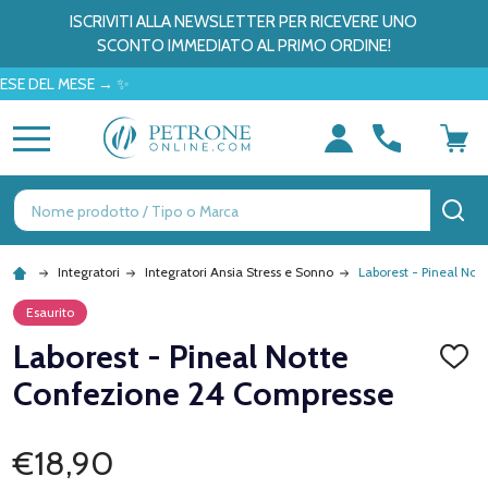
ISCRIVITI ALLA NEWSLETTER PER RICEVERE UNO
SCONTO IMMEDIATO AL PRIMO ORDINE!
L MESE → ✨
MENU
Ricerca
CE
Integratori
Integratori Ansia Stress e Sonno
Laborest - Pineal No
Esaurito
Laborest - Pineal Notte
AGGI
ALLA
Confezione 24 Compresse
LISTA
DEI
DESID
€18,90