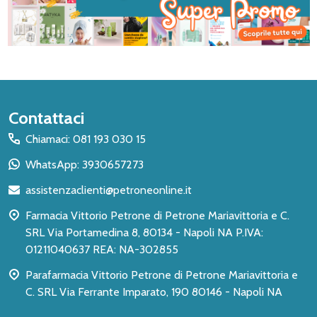
Inizio
Contattaci
del
Chiamaci: 081 193 030 15
piè
WhatsApp: 3930657273
di
assistenzaclienti@petroneonline.it
pagina
Farmacia Vittorio Petrone di Petrone Mariavittoria e C.
SRL Via Portamedina 8, 80134 - Napoli NA P.IVA:
01211040637 REA: NA-302855
Parafarmacia Vittorio Petrone di Petrone Mariavittoria e
C. SRL Via Ferrante Imparato, 190 80146 - Napoli NA