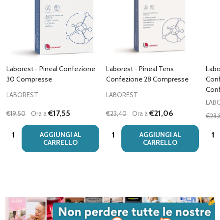
Laborest - Pineal Confezione
Laborest - Pineal Tens
Labo
30 Compresse
Confezione 28 Compresse
Con
Conf
LABOREST
LABOREST
LAB
€17,55
€21,06
€19,50
Ora a
€23,40
Ora a
€23,
Quantità:
Quantità:
Quan
AGGIUNGI AL
AGGIUNGI AL
CARRELLO
CARRELLO