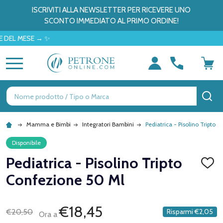
ISCRIVITI ALLA NEWSLETTER PER RICEVERE UNO
SCONTO IMMEDIATO AL PRIMO ORDINE!
MESE → ✨
MENU
Ricerca
CE
Mamma e Bimbi
Integratori Bambini
Pediatrica - Pisolino Tripto 
Disponibile
Pediatrica - Pisolino Tripto
AGGI
ALLA
Confezione 50 Ml
LISTA
DEI
DESID
€18,45
€20,50
Risparmi
€2,05
Ora a