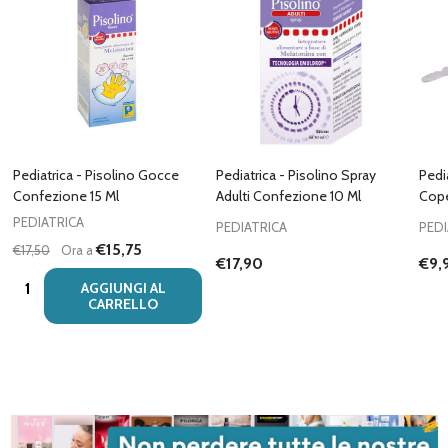
Pediatrica - Pisolino Gocce
Pediatrica - Pisolino Spray
Pedi
Confezione 15 Ml
Adulti Confezione 10 Ml
Cope
PEDIATRICA
PEDIATRICA
PEDI
€15,75
€17,50
Ora a
€17,90
€9,
Quantità:
AGGIUNGI AL
CARRELLO