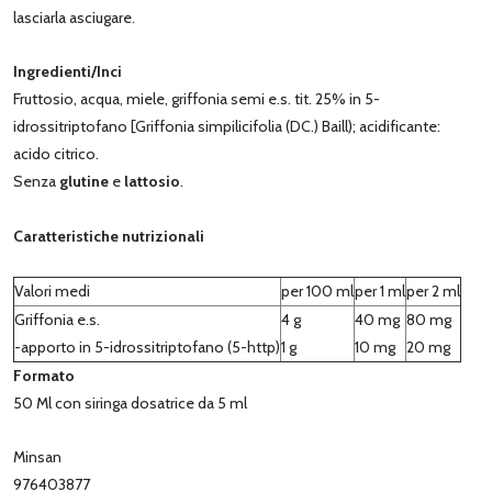
lasciarla asciugare.
Ingredienti/Inci
Fruttosio, acqua, miele, griffonia semi e.s. tit. 25% in 5-
idrossitriptofano [Griffonia simpilicifolia (DC.) Baill); acidificante:
acido citrico.
Senza
glutine
e
lattosio
.
Caratteristiche nutrizionali
Valori medi
per 100 ml
per 1 ml
per 2 ml
Griffonia e.s.
4 g
40 mg
80 mg
-apporto in 5-idrossitriptofano (5-http)
1 g
10 mg
20 mg
Formato
50 Ml con siringa dosatrice da 5 ml
Minsan
976403877