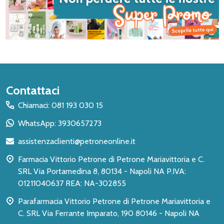
Inizio
Contattaci
del
Chiamaci: 081 193 030 15
piè
WhatsApp: 3930657273
di
assistenzaclienti@petroneonline.it
pagina
Farmacia Vittorio Petrone di Petrone Mariavittoria e C.
SRL Via Portamedina 8, 80134 - Napoli NA P.IVA:
01211040637 REA: NA-302855
Parafarmacia Vittorio Petrone di Petrone Mariavittoria e
C. SRL Via Ferrante Imparato, 190 80146 - Napoli NA