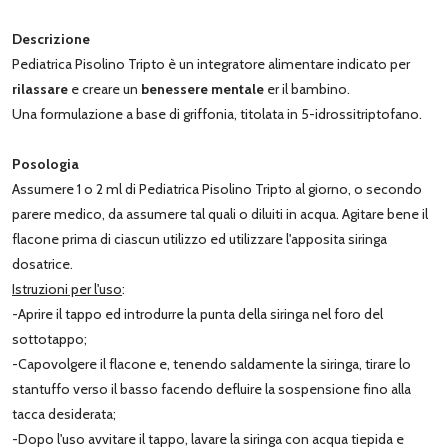
Descrizione
Pediatrica Pisolino Tripto è un integratore alimentare indicato per
rilassare
e creare un
benessere mentale
er il bambino.
Una formulazione a base di griffonia, titolata in 5-idrossitriptofano.
Posologia
Assumere 1 o 2 ml di Pediatrica Pisolino Tripto al giorno, o secondo
parere medico, da assumere tal quali o diluiti in acqua. Agitare bene il
flacone prima di ciascun utilizzo ed utilizzare l'apposita siringa
dosatrice.
Istruzioni per l'uso
:
-Aprire il tappo ed introdurre la punta della siringa nel foro del
sottotappo;
-Capovolgere il flacone e, tenendo saldamente la siringa, tirare lo
stantuffo verso il basso facendo defluire la sospensione fino alla
tacca desiderata;
-Dopo l'uso avvitare il tappo, lavare la siringa con acqua tiepida e