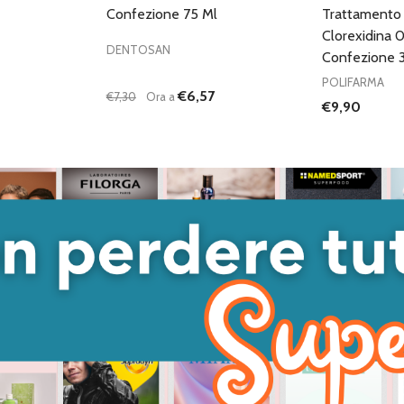
Confezione 75 Ml
Trattamento 
Clorexidina
DENTOSAN
Confezione 
POLIFARMA
€6,57
€7,30
Ora a
€9,90
Quantità:
ANTITÀ DI UNDEFINED
 QUANTITÀ DI UNDEFINED
DIMINUISCI QUANTITÀ DI UNDEFINED
AUMENTA QUANTITÀ DI UNDEFINED
GIUNGI AL
AGGIUNGI AL
ARRELLO
CARRELLO