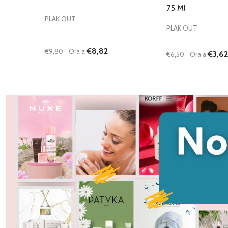
75 Ml
PLAK OUT
PLAK OUT
€8,82
€9,80
Ora a
€3,62
€6,50
Ora a
Quantità:
Quantità:
DIMINUISCI QUANTITÀ DI UNDEFINED
AUMENTA QUANTITÀ DI UNDEFINED
DIMINUISCI QU
AUMENTA
AGGIUNGI AL
AG
CARRELLO
C