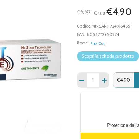
€4,90
€6,50
Ora a
Codice MINSAN:
924916455
EAN:
8056772950274
Brand:
Plak Out
Scopri la scheda prodotto
Quantità:
DIMINUISCI QUANTITÀ DI
AUMENTA QUANT
€4,90