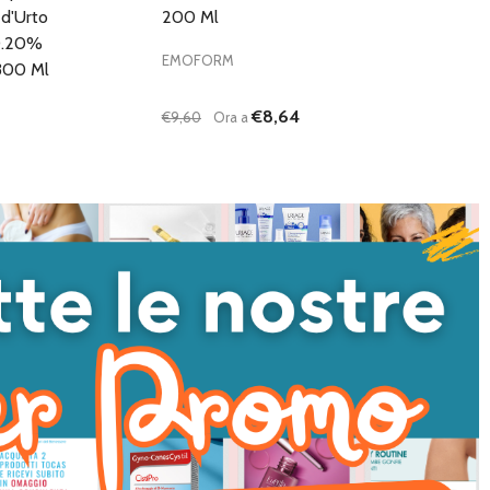
d'Urto
200 Ml
 0.20%
EMOFORM
300 Ml
€8,64
€9,60
Ora a
Quantità:
DIMINUISCI QUANTITÀ DI UNDEFINED
AUMENTA QUANTITÀ DI UNDEFI
AGGIUNGI AL
CARRELLO