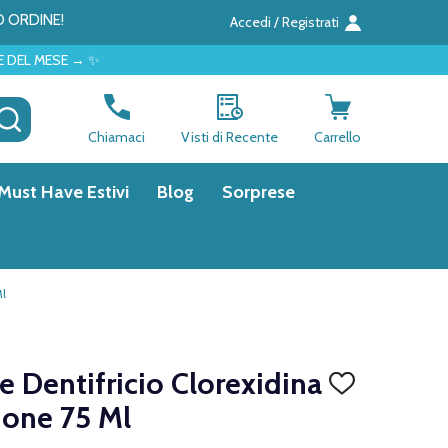
O ORDINE!
Accedi / Registrati
 ✨
CERCA
Chiamaci
Visti di Recente
Carrello
Must Have Estivi
Blog
Sorprese
Ml
e Dentifricio Clorexidina
AGGIUNGI
ALLA
one 75 Ml
LISTA
DEI