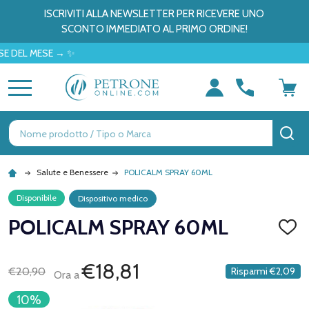
ISCRIVITI ALLA NEWSLETTER PER RICEVERE UNO
SCONTO IMMEDIATO AL PRIMO ORDINE!
 MESE → ✨
MENU
Ricerca
CE
Salute e Benessere
POLICALM SPRAY 60ML
Disponibile
Dispositivo medico
POLICALM SPRAY 60ML
AGGI
ALLA
LISTA
DEI
€18,81
€20,90
Risparmi
€2,09
Ora a
DESID
10%