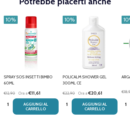
Potrebbe piacerti anche
10%
10%
1
SPRAY SOS INSETTI BIMBO
POLICALM SHOWER GEL
ARG
60ML
300ML CE
€18,
€11,61
€20,61
€12,90
Ora a
€22,90
Ora a
Quantità:
Quantità:
Quan
AGGIUNGI AL
AGGIUNGI AL
CARRELLO
CARRELLO