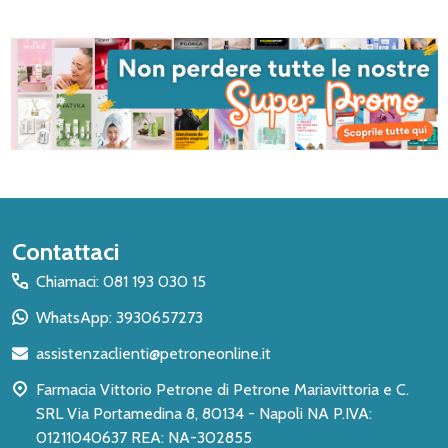
Inizio
Contattaci
del
Chiamaci: 081 193 030 15
piè
WhatsApp: 3930657273
di
assistenzaclienti@petroneonline.it
pagina
Farmacia Vittorio Petrone di Petrone Mariavittoria e C.
SRL Via Portamedina 8, 80134 - Napoli NA P.IVA:
01211040637 REA: NA-302855