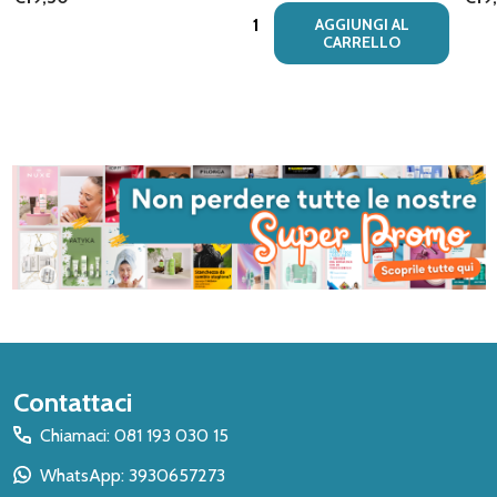
Quantità:
AGGIUNGI AL
CARRELLO
Inizio
Contattaci
del
Chiamaci: 081 193 030 15
piè
WhatsApp: 3930657273