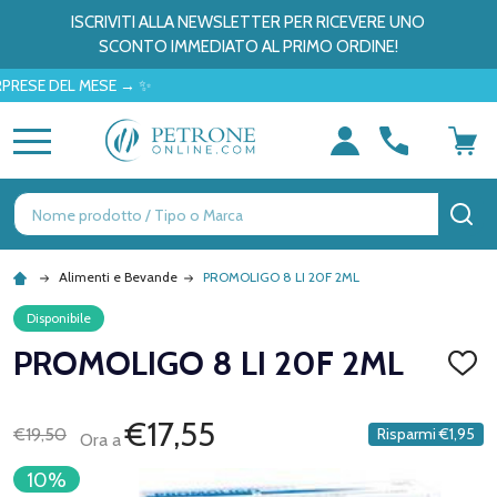
ISCRIVITI ALLA NEWSLETTER PER RICEVERE UNO
SCONTO IMMEDIATO AL PRIMO ORDINE!
E DEL MESE → ✨
MENU
Ricerca
CE
Alimenti e Bevande
PROMOLIGO 8 LI 20F 2ML
Disponibile
PROMOLIGO 8 LI 20F 2ML
AGGI
ALLA
LISTA
DEI
€17,55
€19,50
Risparmi
€1,95
Ora a
DESID
10%