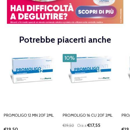
Potrebbe piacerti anche
10%
PROMOLIGO 12 MN 20F 2ML
PROMOLIGO 16 CU 20F 2ML
PRO
€17,55
€19,50
Ora a
€19,50
€19