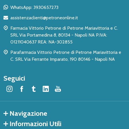
piè
WhatsApp: 3930657273
di
assistenzaclienti@petroneonline.it
pagina
Farmacia Vittorio Petrone di Petrone Mariavittoria e C.
SRL Via Portamedina 8, 80134 - Napoli NA P.IVA:
01211040637 REA: NA-302855
Parafarmacia Vittorio Petrone di Petrone Mariavittoria e
C. SRL Via Ferrante Imparato, 190 80146 - Napoli NA
Seguici
Navigazione
Informazioni Utili