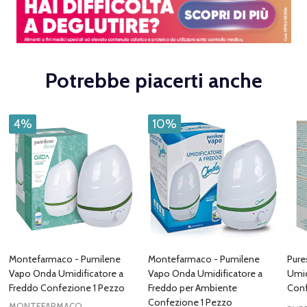
Potrebbe piacerti anche
4%
10%
Montefarmaco - Pumilene
Montefarmaco - Pumilene
Pure
Vapo Onda Umidificatore a
Vapo Onda Umidificatore a
Umid
Freddo Confezione 1 Pezzo
Freddo per Ambiente
Conf
Confezione 1 Pezzo
MONTEFARMACO