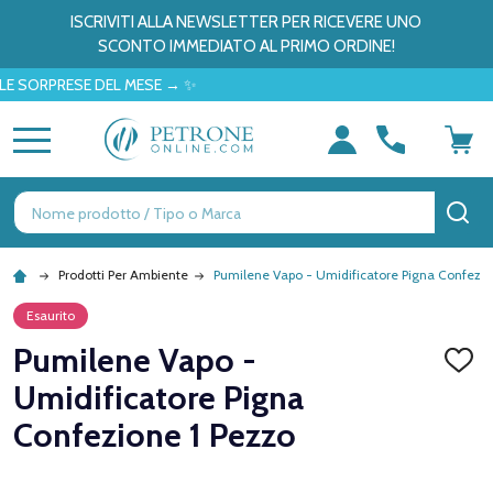
ISCRIVITI ALLA NEWSLETTER PER RICEVERE UNO
SCONTO IMMEDIATO AL PRIMO ORDINE!
RPRESE DEL MESE → ✨
MENU
Ricerca
CE
Prodotti Per Ambiente
Pumilene Vapo - Umidificatore Pigna Confezio
Esaurito
Pumilene Vapo -
AGGI
ALLA
Umidificatore Pigna
LISTA
DEI
Confezione 1 Pezzo
DESID