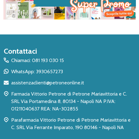
Inizio
Contattaci
del
Chiamaci: 081 193 030 15
piè
WhatsApp: 3930657273
di
assistenzaclienti@petroneonline.it
pagina
Farmacia Vittorio Petrone di Petrone Mariavittoria e C.
SRL Via Portamedina 8, 80134 - Napoli NA P.IVA:
01211040637 REA: NA-302855
Parafarmacia Vittorio Petrone di Petrone Mariavittoria e
C. SRL Via Ferrante Imparato, 190 80146 - Napoli NA