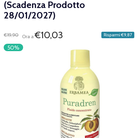
(Scadenza Prodotto
28/01/2027)
€10,03
€19,90
Risparmi
€9,87
Ora a
50%