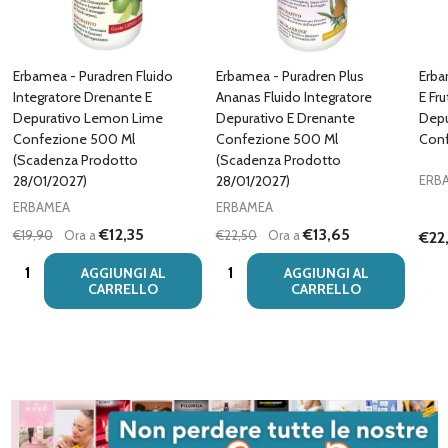
Erbamea - Puradren Fluido
Erbamea - Puradren Plus
Erba
Integratore Drenante E
Ananas Fluido Integratore
E Fru
Depurativo Lemon Lime
Depurativo E Drenante
Depu
Confezione 500 Ml
Confezione 500 Ml
Conf
(Scadenza Prodotto
(Scadenza Prodotto
28/01/2027)
28/01/2027)
ERB
ERBAMEA
ERBAMEA
€12,35
€13,65
€19,90
Ora a
€22,50
Ora a
€22
Quantità:
Quantità:
AGGIUNGI AL
AGGIUNGI AL
CARRELLO
CARRELLO