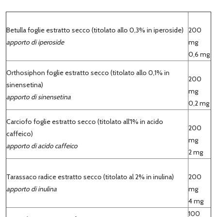
Betulla foglie estratto secco (titolato allo 0,3% in iperoside)
200
apporto di iperoside
mg
0,6 mg
Orthosiphon foglie estratto secco (titolato allo 0,1% in
200
sinensetina)
mg
apporto di sinensetina
0,2 mg
Carciofo foglie estratto secco
(titolato all'1% in acido
200
caffeico)
mg
apporto di acido caffeico
2 mg
Tarassaco radice estratto secco
(titolato al 2% in inulina)
200
apporto di inulina
mg
4 mg
100