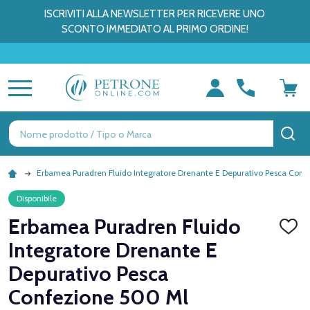
ISCRIVITI ALLA NEWSLETTER PER RICEVERE UNO
SCONTO IMMEDIATO AL PRIMO ORDINE!
MENU
Ricerca
CE
Erbamea Puradren Fluido Integratore Drenante E Depurativo Pesca Conf
Disponibile
Erbamea Puradren Fluido
AGGI
ALLA
Integratore Drenante E
LISTA
DEI
Depurativo Pesca
DESID
Confezione 500 Ml