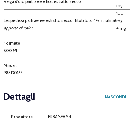
Verga d'oro parti aeree fior. estratto secco
mg
100
Lespedeza parti aeree estratto secco
(titolato al 4% in rutina)
mg
apporto di rutina
4 mg
Formato
500 Ml
Minsan
988130163
Dettagli
NASCONDI
Produttore:
ERBAMEA Srl