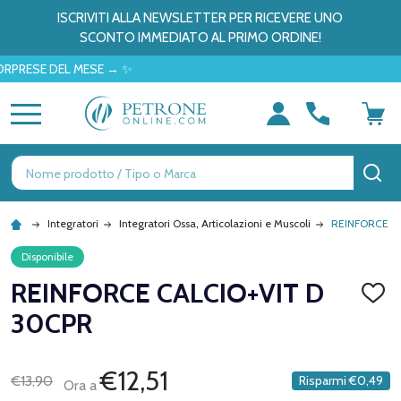
ISCRIVITI ALLA NEWSLETTER PER RICEVERE UNO
SCONTO IMMEDIATO AL PRIMO ORDINE!
SE DEL MESE → ✨
MENU
Ricerca
CE
Integratori
Integratori Ossa, Articolazioni e Muscoli
REINFORCE C
Disponibile
REINFORCE CALCIO+VIT D
AGGI
ALLA
30CPR
LISTA
DEI
DESID
€12,51
€13,90
Risparmi
€0,49
Ora a