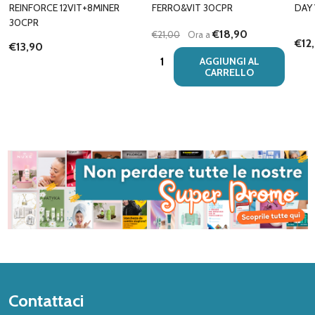
REINFORCE 12VIT+8MINER
FERRO&VIT 30CPR
DAY 
30CPR
€18,90
€21,00
Ora a
€12
€13,90
Quantità:
AGGIUNGI AL
CARRELLO
Inizio
Contattaci