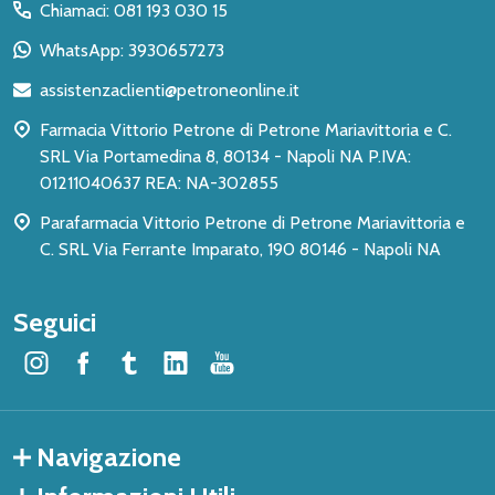
del
Chiamaci: 081 193 030 15
piè
WhatsApp: 3930657273
di
assistenzaclienti@petroneonline.it
pagina
Farmacia Vittorio Petrone di Petrone Mariavittoria e C.
SRL Via Portamedina 8, 80134 - Napoli NA P.IVA:
01211040637 REA: NA-302855
Parafarmacia Vittorio Petrone di Petrone Mariavittoria e
C. SRL Via Ferrante Imparato, 190 80146 - Napoli NA
Seguici
Navigazione