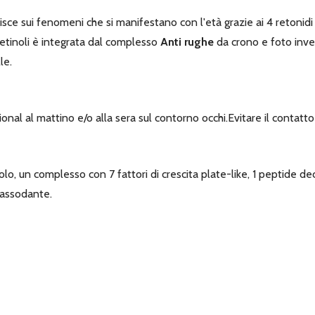
isce sui fenomeni che si manifestano con l'età grazie ai 4 retonidi
retinoli è integrata dal complesso
Anti rughe
da crono e foto inv
le.
al al mattino e/o alla sera sul contorno occhi.Evitare il contatto d
inolo, un complesso con 7 fattori di crescita plate-like, 1 peptid
 rassodante.