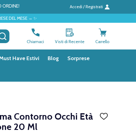
O ORDINE!
Accedi / Registrati
→ ✨
CERCA
Chiamaci
Visti di Recente
Carrello
Must Have Estivi
Blog
Sorprese
ema Contorno Occhi Età
AGGIUNGI
ALLA
one 20 Ml
LISTA
DEI