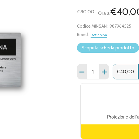
€40,0
€80,00
Ora a
Codice MINSAN:
987964525
Brand:
Retinoina
Scopri la scheda prodotto
Quantità:
DIMINUISCI QUANTITÀ D
AUMENTA QUANT
€40,00