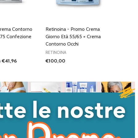
Crema Contorno
Retinoina - Promo Crema
/75 Confezione
Giorno Età 55/65 + Crema
Contorno Occhi
RETINOINA
€41,96
€100,00
a
I QUANTITÀ DI UNDEFINED
NTA QUANTITÀ DI UNDEFINED
AGGIUNGI AL
CARRELLO