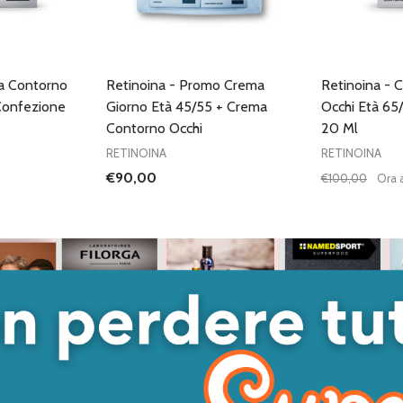
a Contorno
Retinoina - Promo Crema
Retinoina - 
Confezione
Giorno Età 45/55 + Crema
Occhi Età 65
Contorno Occhi
20 Ml
RETINOINA
RETINOINA
€90,00
€100,00
Ora 
Quantità:
DIMINUISC
AUME