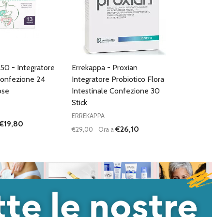
450 - Integratore
Errekappa - Proxian
Confezione 24
Integratore Probiotico Flora
ose
Intestinale Confezione 30
Stick
ERREKAPPA
€19,80
€26,10
€29,00
Ora a
Quantità:
I QUANTITÀ DI UNDEFINED
NTA QUANTITÀ DI UNDEFINED
DIMINUISCI QUANTITÀ DI UNDEFINED
AUMENTA QUANTITÀ DI UNDEFI
AGGIUNGI AL
AGGIUNGI AL
CARRELLO
CARRELLO