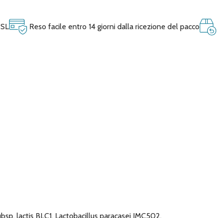
SSL
Reso facile entro 14 giorni dalla ricezione del pacco
bsp. lactis BLC1, Lactobacillus paracasei IMC502,