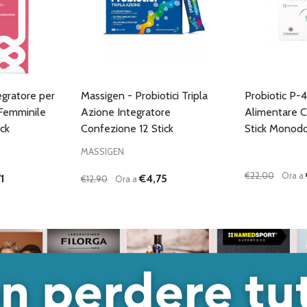
egratore per
Massigen - Probiotici Tripla
Probiotic P-
 Femminile
Azione Integratore
Alimentare 
ck
Confezione 12 Stick
Stick Monod
MASSIGEN
€22,00
Ora a
1
€4,75
€12,90
Ora a
Quantità:
Quantità:
ANTITÀ DI UNDEFINED
 QUANTITÀ DI UNDEFINED
DIMINUISCI QUANTITÀ DI UNDEFINED
AUMENTA QUANTITÀ DI UNDEFINED
DIMINUISC
AUME
GIUNGI AL
AGGIUNGI AL
ARRELLO
CARRELLO