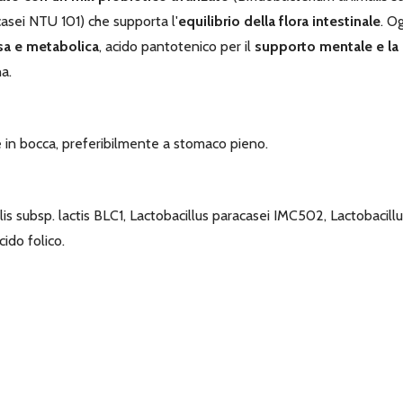
asei NTU 101) che supporta l'
equilibrio della flora intestinale
. O
sa e metabolica
, acido pantotenico per il
supporto mentale e la 
a.
 in bocca, preferibilmente a stomaco pieno.
lis subsp. lactis BLC1, Lactobacillus paracasei IMC502, Lactobaci
cido folico.