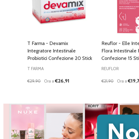
T Farma - Devamix
Reuflor - Elle Int
Integratore Intestinale
Flora Intestinale
Probiotici Confezione 20 Stick
Confezione 15 Sti
T FARMA
REUFLOR
€26,91
€19,7
€29,90
Ora a
€21,90
Ora a
Quantità:
Quantità:
DIMINUISCI QUANTITÀ DI UNDEFINED
AUMENTA QUANTITÀ DI UNDEFINED
DIMINUISCI QU
AUMENTA
AGGIUNGI AL
AG
CARRELLO
C