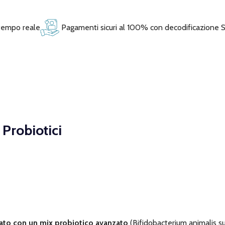
 tempo reale
Pagamenti sicuri al 100% con decodificazione 
 Probiotici
ato con un mix probiotico avanzato
(Bifidobacterium animalis su