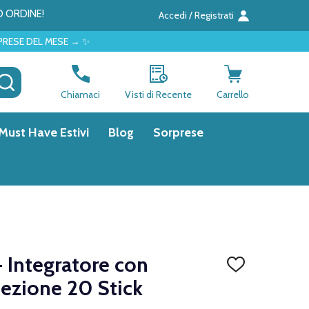
O ORDINE!
Accedi / Registrati
 → ✨
CERCA
Chiamaci
Visti di Recente
Carrello
Must Have Estivi
Blog
Sorprese
+ Integratore con
AGGIUNGI
ALLA
fezione 20 Stick
LISTA
DEI