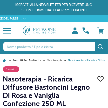
ISCRIVITI ALLA NEWSLETTER PER RICEVERE UNO
SCONTO IMMEDIATO AL PRIMO ORDINE!
 MESE → ✨
MENU
Ricerca
CE
Prodotti Per Ambiente
Nasoterapia
Nasoterapia - Ricarica Diffus
Esaurito
Nasoterapia - Ricarica
AGGI
ALLA
Diffusore Bastoncini Legno
LISTA
DEI
Di Rosa e Vaniglia
DESID
Confezione 250 ML