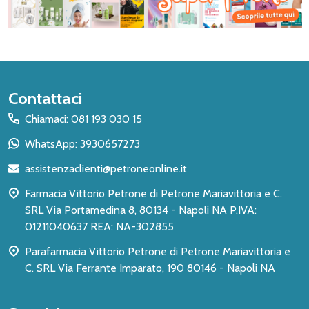
Inizio
Contattaci
del
Chiamaci: 081 193 030 15
piè
WhatsApp: 3930657273
di
assistenzaclienti@petroneonline.it
pagina
Farmacia Vittorio Petrone di Petrone Mariavittoria e C.
SRL Via Portamedina 8, 80134 - Napoli NA P.IVA:
01211040637 REA: NA-302855
Parafarmacia Vittorio Petrone di Petrone Mariavittoria e
C. SRL Via Ferrante Imparato, 190 80146 - Napoli NA