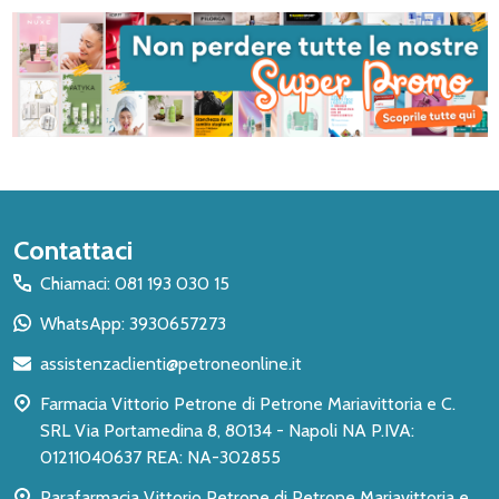
Inizio
Contattaci
del
Chiamaci: 081 193 030 15
piè
WhatsApp: 3930657273
di
assistenzaclienti@petroneonline.it
pagina
Farmacia Vittorio Petrone di Petrone Mariavittoria e C.
SRL Via Portamedina 8, 80134 - Napoli NA P.IVA:
01211040637 REA: NA-302855
Parafarmacia Vittorio Petrone di Petrone Mariavittoria e