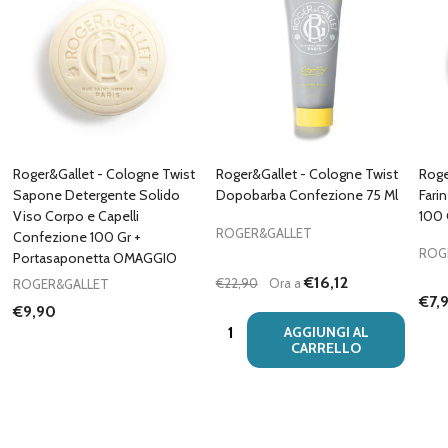
Roger&Gallet - Cologne Twist
Roger&Gallet - Cologne Twist
Roge
Sapone Detergente Solido
Dopobarba Confezione 75 Ml
Fari
Viso Corpo e Capelli
100 
ROGER&GALLET
Confezione 100 Gr +
ROG
Portasaponetta OMAGGIO
€16,12
€22,90
Ora a
ROGER&GALLET
€7,
€9,90
Quantità:
AGGIUNGI AL
CARRELLO