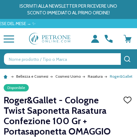
ISCRIVITI ALLA NEWSLETTER PER RICEVERE UNO
SCONTO IMMEDIATO AL PRIMO ORDINE!
L MESE → ✨
MENU
Ricerca
CE
Bellezza e Cosmesi
Cosmesi Uomo
Rasatura
Roger&Gallet - 
Disponibile
Roger&Gallet - Cologne
AGGI
ALLA
Twist Saponetta Rasatura
LISTA
DEI
Confezione 100 Gr +
DESID
Portasaponetta OMAGGIO