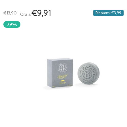
€9,91
€13,90
Risparmi
€3,99
Ora a
29%