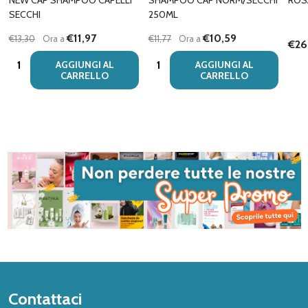
NEW CAP SHAMPOO CAPELLI
SHAMPOO CAP NORM/SECCHI
ROS
SECCHI
250ML
€11,97
€10,59
€13,30
Ora a
€11,77
Ora a
€26
Quantità:
Quantità:
AGGIUNGI AL
AGGIUNGI AL
CARRELLO
CARRELLO
Inizio
Contattaci