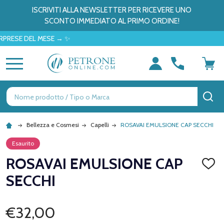
ISCRIVITI ALLA NEWSLETTER PER RICEVERE UNO
SCONTO IMMEDIATO AL PRIMO ORDINE!
 DEL MESE → ✨
MENU
Ricerca
CE
Bellezza e Cosmesi
Capelli
ROSAVAI EMULSIONE CAP SECCHI
Esaurito
ROSAVAI EMULSIONE CAP
AGGI
ALLA
SECCHI
LISTA
DEI
DESID
€32,00