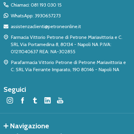
del
Chiamaci: 081 193 030 15
piè
WhatsApp: 3930657273
di
assistenzaclienti@petroneonline.it
pagina
Farmacia Vittorio Petrone di Petrone Mariavittoria e C.
SRL Via Portamedina 8, 80134 - Napoli NA P.IVA:
01211040637 REA: NA-302855
Parafarmacia Vittorio Petrone di Petrone Mariavittoria e
C. SRL Via Ferrante Imparato, 190 80146 - Napoli NA
Seguici
Navigazione