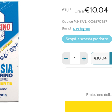
€10,04
€11,15
Ora a
Codice MINSAN:
006570257
Brand:
S. Pellegrino
Scopri la scheda prodotto
Quantità:
DIMINUISCI QUANTITÀ DI
AUMENTA QUANT
€10,04