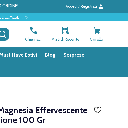
O ORDINE!
Accedi / Registrati
CERCA
Chiamaci
Visti di Recente
Carrello
Must Have Estivi
Blog
Sorprese
 Magnesia Effervescente
AGGIUNGI
ALLA
ione 100 Gr
LISTA
DEI