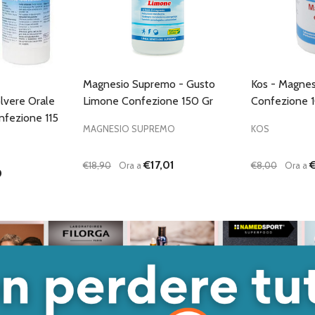
Magnesio Supremo - Gusto
Kos - Magnes
lvere Orale
Limone Confezione 150 Gr
Confezione 
fezione 115
MAGNESIO SUPREMO
KOS
€17,01
€18,90
Ora a
€8,00
Ora a
0
Quantità:
Quantità:
ANTITÀ DI UNDEFINED
 QUANTITÀ DI UNDEFINED
DIMINUISCI QUANTITÀ DI UNDEFINED
AUMENTA QUANTITÀ DI UNDEFINED
DIMINUISC
AUME
GIUNGI AL
AGGIUNGI AL
ARRELLO
CARRELLO