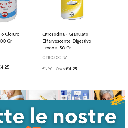
io Cloruro
Citrosodina - Granulato
100 Gr
Effervescente, Digestivo
Limone 150 Gr
CITROSODINA
€4,25
€4,29
€6,90
Ora a
Quantità:
I QUANTITÀ DI UNDEFINED
NTA QUANTITÀ DI UNDEFINED
DIMINUISCI QUANTITÀ DI UNDEFINED
AUMENTA QUANTITÀ DI UNDEFI
AGGIUNGI AL
AGGIUNGI AL
CARRELLO
CARRELLO