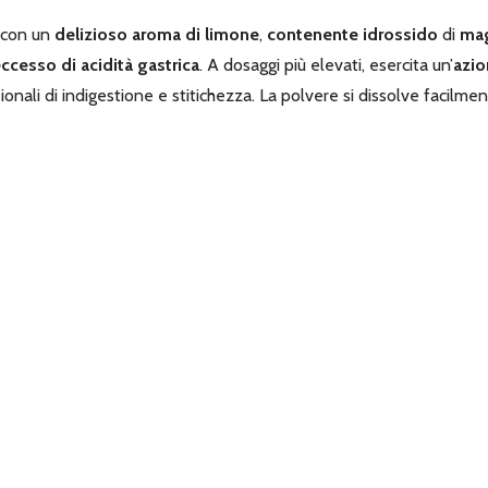
con un
delizioso aroma di limone
,
contenente idrossido
di
ma
ccesso di acidità gastrica
. A dosaggi più elevati, esercita un’
azio
ionali di indigestione e stitichezza. La polvere si dissolve facilme