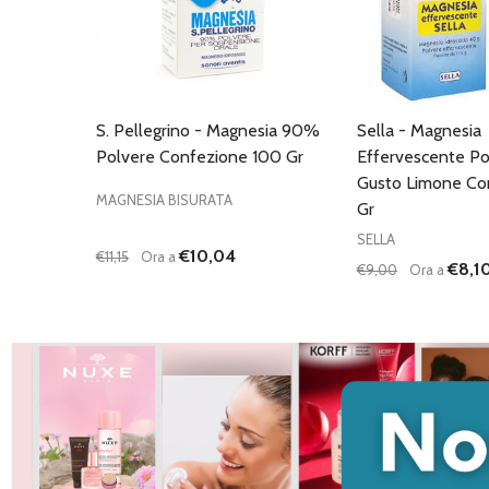
S. Pellegrino - Magnesia 90%
Sella - Magnesia
Polvere Confezione 100 Gr
Effervescente Po
Gusto Limone Con
MAGNESIA BISURATA
Gr
SELLA
€10,04
€11,15
Ora a
€8,1
€9,00
Ora a
Quantità:
Quantità:
DIMINUISCI QUANTITÀ DI UNDEFINED
AUMENTA QUANTITÀ DI UNDEFINED
DIMINUISCI QU
AUMENTA
AGGIUNGI AL
AG
CARRELLO
C