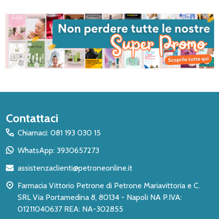
Inizio
Contattaci
del
Chiamaci: 081 193 030 15
piè
WhatsApp: 3930657273
di
assistenzaclienti@petroneonline.it
pagina
Farmacia Vittorio Petrone di Petrone Mariavittoria e C.
SRL Via Portamedina 8, 80134 - Napoli NA P.IVA:
01211040637 REA: NA-302855