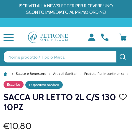
ISCRIVITI ALLA NEWSLETTER PER RICEVERE UNO
SCONTO IMMEDIATO AL PRIMO ORDINE!
MENU
Ricerca
CE
Salute e Benessere
Articoli Sanitari
Prodotti Per Incontinenza
Esaurito
Dispositivo medico
SACCA UR LETTO 2L C/S 130
AGGI
ALLA
10PZ
LISTA
DEI
DESID
€10,80