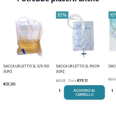
10%
1
SACCA UR LETTO 2L S/S 130
SACCA UR LETTO 2L 90CM
SACC
30PZ
30PZ
€24,
€19,11
€21,23
Ora a
€21,30
Quantità:
Quan
AGGIUNGI AL
CARRELLO