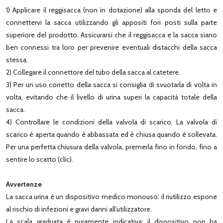
1) Applicare il reggisacca (non in dotazione) alla sponda del letto e
connettervi la sacca utilizzando gli appositi fori posti sulla parte
superiore del prodotto. Assicurarsi che il reggisacca e la sacca siano
ben connessi tra loro per prevenire eventuali distacchi della sacca
stessa.
2) Collegare il connettore del tubo della sacca al catetere.
3) Per un uso corretto della sacca si consiglia di svuotarla di volta in
volta, evitando che il livello di urina superi la capacità totale della
sacca.
4) Controllare le condizioni della valvola di scarico. La valvola di
scarico è aperta quando è abbassata ed è chiusa quando è sollevata.
Per una perfetta chiusura della valvola, premerla fino in fondo, fino a
sentire lo scatto (clic).
Avvertenze
La sacca urina è un dispositivo medico monouso: il riutilizzo espone
al rischio di infezioni e gravi danni all’utilizzatore.
La scala graduata è puramente indicativa: il dispositivo non ha