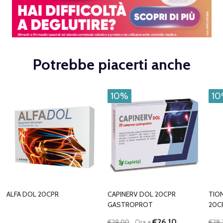
Potrebbe piacerti anche
10%
1
ALFA DOL 20CPR
CAPINERV DOL 20CPR
TIO
GASTROPROT
20C
€26,10
€29,00
Ora a
€28,