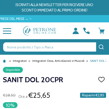
ISCRIVITI ALLA NEWSLETTER PER RICEVERE UNO
SCONTO IMMEDIATO AL PRIMO ORDINE!
DEL MESE → ✨
MENU
Ricerca
CE
Integratori
Integratori Ossa, Articolazioni e Muscoli
SANIT DOL 2
Disponibile
SANIT DOL 20CPR
AGGI
ALLA
LISTA
DEI
€25,65
€28,50
Risparmi
€2,85
Ora a
DESID
10%