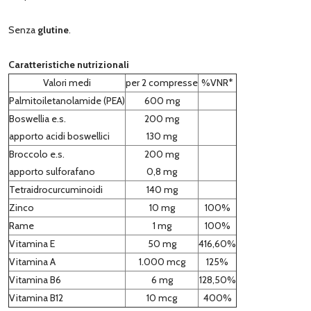
Senza
glutine
.
Caratteristiche nutrizionali
Valori medi
per 2 compresse
%VNR*
Palmitoiletanolamide (PEA)
600 mg
Boswellia e.s.
200 mg
apporto acidi boswellici
130 mg
Broccolo e.s.
200 mg
apporto sulforafano
0,8 mg
Tetraidrocurcuminoidi
140 mg
Zinco
10 mg
100%
Rame
1 mg
100%
Vitamina E
50 mg
416,60%
Vitamina A
1.000 mcg
125%
Vitamina B6
6 mg
128,50%
Vitamina B12
10 mcg
400%