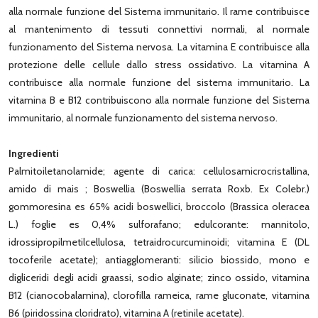
alla normale funzione del Sistema immunitario. Il rame contribuisce
al mantenimento di tessuti connettivi normali, al normale
funzionamento del Sistema nervosa. La vitamina E contribuisce alla
protezione delle cellule dallo stress ossidativo. La vitamina A
contribuisce alla normale funzione del sistema immunitario. La
vitamina B e B12 contribuiscono alla normale funzione del Sistema
immunitario, al normale funzionamento del sistema nervoso.
Ingredienti
Palmitoiletanolamide; agente di carica: cellulosamicrocristallina,
amido di mais ; Boswellia (Boswellia serrata Roxb. Ex Colebr.)
gommoresina es 65% acidi boswellici, broccolo (Brassica oleracea
L.) foglie es 0,4% sulforafano; edulcorante: mannitolo,
idrossipropilmetilcellulosa, tetraidrocurcuminoidi; vitamina E (DL
tocoferile acetate); antiagglomeranti: silicio biossido, mono e
digliceridi degli acidi graassi, sodio alginate; zinco ossido, vitamina
B12 (cianocobalamina), clorofilla rameica, rame gluconate, vitamina
B6 (piridossina cloridrato), vitamina A (retinile acetate).