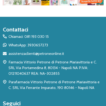
Inizio
Contattaci
del
Chiamaci: 081 193 030 15
piè
WhatsApp: 3930657273
di
assistenzaclienti@petroneonline.it
pagina
Farmacia Vittorio Petrone di Petrone Mariavittoria e C.
SRL Via Portamedina 8, 80134 - Napoli NA P.IVA:
01211040637 REA: NA-302855
Parafarmacia Vittorio Petrone di Petrone Mariavittoria e
C. SRL Via Ferrante Imparato, 190 80146 - Napoli NA
Seguici