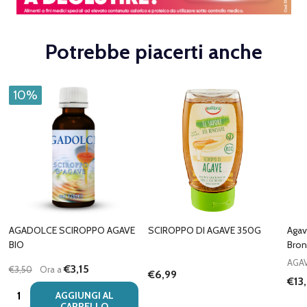
Potrebbe piacerti anche
10%
AGADOLCE SCIROPPO AGAVE
SCIROPPO DI AGAVE 350G
Agav
BIO
Bron
AGA
€3,15
€3,50
Ora a
€6,99
€13
Quantità:
AGGIUNGI AL
CARRELLO