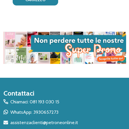
Inizio
Contattaci
del
Chiamaci: 081 193 030 15
piè
WhatsApp: 3930657273
di
assistenzaclienti@petroneonline.it
pagina