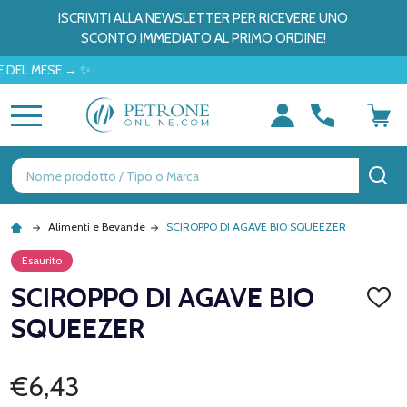
ISCRIVITI ALLA NEWSLETTER PER RICEVERE UNO
SCONTO IMMEDIATO AL PRIMO ORDINE!
MESE → ✨
MENU
Ricerca
CE
Alimenti e Bevande
SCIROPPO DI AGAVE BIO SQUEEZER
Esaurito
SCIROPPO DI AGAVE BIO
AGGI
ALLA
SQUEEZER
LISTA
DEI
DESID
€6,43