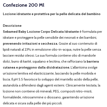
Confezione 200 Ml
Lozione idratante e protettiva per la pelle delicata del bambino
Descrizione
Sebamed Baby Lozione Corpo Delicata Idratante
è formulata per
idratare e proteggere la pelle sensibile dei neonati e dei bambini,
prevenendo irritazioni e secchezza.
Grazie al suo contenuto di
lipidi naturali al 23% in emulsione olio-in-acqua, nutre la pelle senza
lasciare residui oleosi. La sua formula contiene olio di mandorle
dolci, burro di karité, squalano e lecitina, che rafforzano la
barriera
cutanea e proteggono dalla disidratazione.
L’allantoina svolge
un'azione lenitiva ed elasticizzante, lasciando la pelle morbida e
liscia. Il pH 5.5 favorisce lo sviluppo del mantello acido della pelle,
aiutandola a difendersi dagli agenti esterni. Clinicamente testata, la
lozione non contiene oli minerali, PEG, composti nitro-misti,
formaldeide, nitrosammine o diossano, garantendo un'azione
delicata e sicura sulla pelle dei più piccoli.