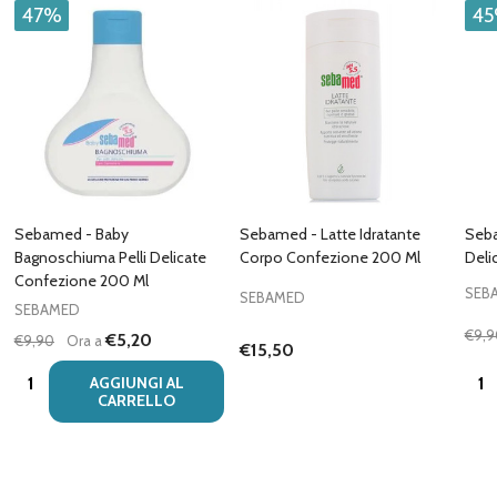
47%
4
Sebamed - Baby
Sebamed - Latte Idratante
Seb
Bagnoschiuma Pelli Delicate
Corpo Confezione 200 Ml
Deli
Confezione 200 Ml
SEB
SEBAMED
SEBAMED
€9,9
€5,20
€9,90
Ora a
€15,50
Quantità:
Quan
AGGIUNGI AL
CARRELLO