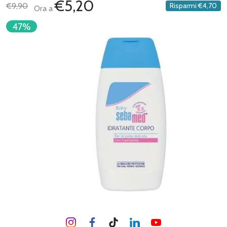
€5,20
€9,90
Risparmi
€4,70
Ora a
47%