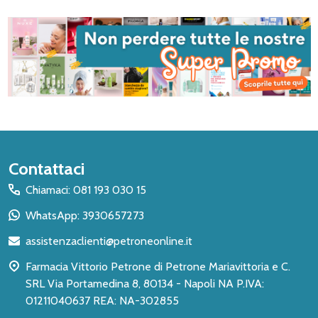
Inizio
Contattaci
del
Chiamaci: 081 193 030 15
piè
WhatsApp: 3930657273
di
assistenzaclienti@petroneonline.it
pagina
Farmacia Vittorio Petrone di Petrone Mariavittoria e C.
SRL Via Portamedina 8, 80134 - Napoli NA P.IVA:
01211040637 REA: NA-302855