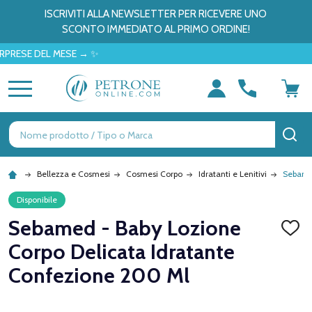
ISCRIVITI ALLA NEWSLETTER PER RICEVERE UNO
SCONTO IMMEDIATO AL PRIMO ORDINE!
E DEL MESE → ✨
MENU
Ricerca
CE
Bellezza e Cosmesi
Cosmesi Corpo
Idratanti e Lenitivi
Sebamed
Disponibile
Sebamed - Baby Lozione
AGGI
ALLA
Corpo Delicata Idratante
LISTA
DEI
Confezione 200 Ml
DESID