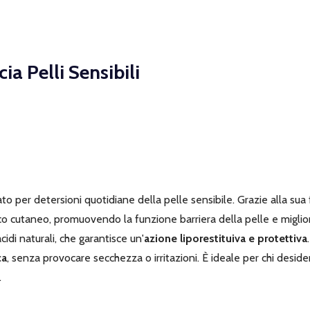
 Pelli Sensibili
er detersioni quotidiane della pelle sensibile. Grazie alla sua 
pidico cutaneo, promuovendo la funzione barriera della pelle e migli
di naturali, che garantisce un'
azione liporestituiva e protettiva
ca
, senza provocare secchezza o irritazioni. È ideale per chi desid
.