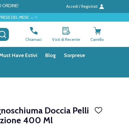
O ORDINE!
Accedi / Registrati
 ✨
CERCA
Chiamaci
Visti di Recente
Carrello
Must Have Estivi
Blog
Sorprese
noschiuma Doccia Pelli
AGGIUNGI
ALLA
ezione 400 Ml
LISTA
DEI