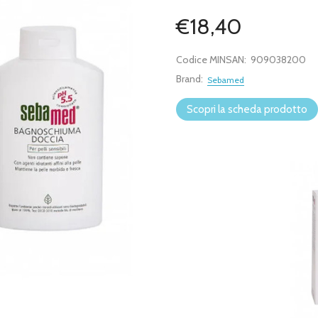
€18,40
Codice MINSAN:
909038200
Brand:
Sebamed
Scopri la scheda prodotto