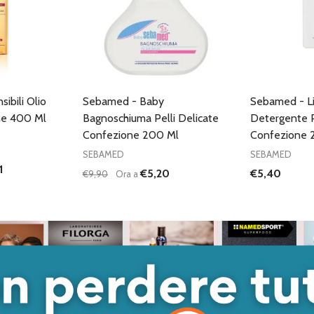
sibili Olio
Sebamed - Baby
Sebamed - L
ne 400 Ml
Bagnoschiuma Pelli Delicate
Detergente Pe
Confezione 200 Ml
Confezione 
SEBAMED
SEBAMED
1
€5,20
€5,40
€9,90
Ora a
Quantità:
ANTITÀ DI UNDEFINED
 QUANTITÀ DI UNDEFINED
DIMINUISCI QUANTITÀ DI UNDEFINED
AUMENTA QUANTITÀ DI UNDEFINED
GIUNGI AL
AGGIUNGI AL
ARRELLO
CARRELLO