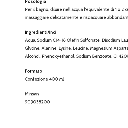
Posologia
Per il bagno, diluire nell'acqua l'equivalente di 1 o
massaggiare delicatamente e risciacquare abbonda
Ingredienti/Inci
Aqua, Sodium C14-16 Olefin Sulfonate, Disodium Laur
Glycine, Alanine, Lysine, Leucine, Magnesium Aspar
Alcohol, Phenoxyethanol, Sodium Benzoate, CI 420
Formato
Confezione 400 Ml
Minsan
909038200