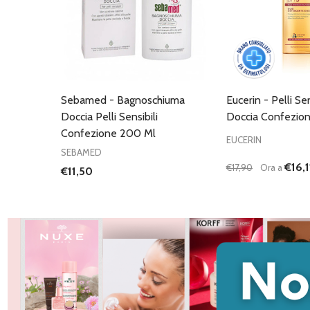
Sebamed - Bagnoschiuma
Eucerin - Pelli Sen
Doccia Pelli Sensibili
Doccia Confezio
Confezione 200 Ml
EUCERIN
SEBAMED
€16,1
€17,90
Ora a
€11,50
Quantità:
DIMINUISCI QU
AUMENTA
AG
C