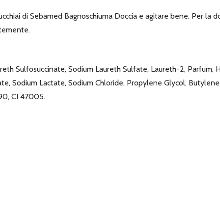
 2 cucchiai di Sebamed Bagnoschiuma Doccia e agitare bene. Per la d
ntemente.
eth Sulfosuccinate, Sodium Laureth Sulfate, Laureth-2, Parfum, H
tate, Sodium Lactate, Sodium Chloride, Propylene Glycol, Butylen
90, CI 47005.