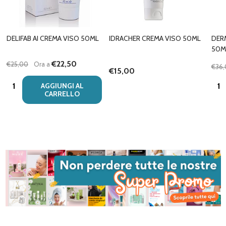
DELIFAB AI CREMA VISO 50ML
IDRACHER CREMA VISO 50ML
DER
50M
€22,50
€25,00
Ora a
€36
€15,00
Quantità:
Quan
AGGIUNGI AL
CARRELLO