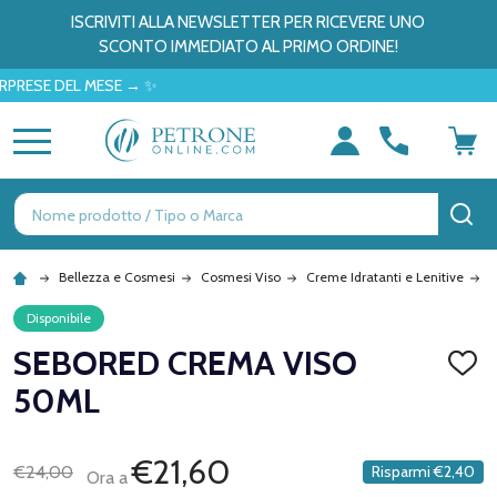
ISCRIVITI ALLA NEWSLETTER PER RICEVERE UNO
SCONTO IMMEDIATO AL PRIMO ORDINE!
E DEL MESE → ✨
MENU
Ricerca
CE
Bellezza e Cosmesi
Cosmesi Viso
Creme Idratanti e Lenitive
S
Disponibile
SEBORED CREMA VISO
AGGI
ALLA
50ML
LISTA
DEI
DESID
€21,60
€24,00
Risparmi
€2,40
Ora a