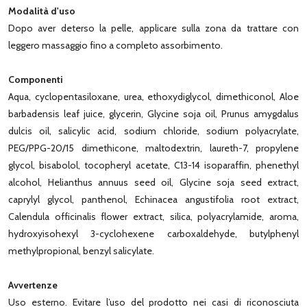
Modalità d'uso
Dopo aver deterso la pelle, applicare sulla zona da trattare con
leggero massaggio fino a completo assorbimento.
Componenti
Aqua, cyclopentasiloxane, urea, ethoxydiglycol, dimethiconol, Aloe
barbadensis leaf juice, glycerin, Glycine soja oil, Prunus amygdalus
dulcis oil, salicylic acid, sodium chloride, sodium polyacrylate,
PEG/PPG-20/15 dimethicone, maltodextrin, laureth-7, propylene
glycol, bisabolol, tocopheryl acetate, C13-14 isoparaffin, phenethyl
alcohol, Helianthus annuus seed oil, Glycine soja seed extract,
caprylyl glycol, panthenol, Echinacea angustifolia root extract,
Calendula officinalis flower extract, silica, polyacrylamide, aroma,
hydroxyisohexyl 3-cyclohexene carboxaldehyde, butylphenyl
methylpropional, benzyl salicylate.
Avvertenze
Uso esterno. Evitare l’uso del prodotto nei casi di riconosciuta