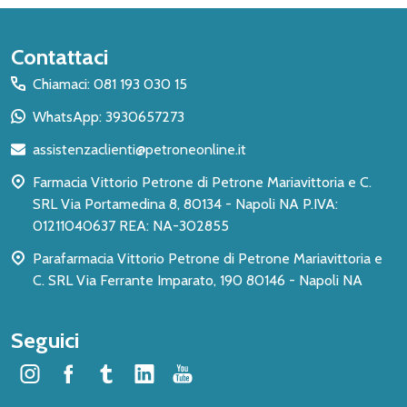
Inizio
Contattaci
del
Chiamaci: 081 193 030 15
piè
WhatsApp: 3930657273
di
assistenzaclienti@petroneonline.it
pagina
Farmacia Vittorio Petrone di Petrone Mariavittoria e C.
SRL Via Portamedina 8, 80134 - Napoli NA P.IVA:
01211040637 REA: NA-302855
Parafarmacia Vittorio Petrone di Petrone Mariavittoria e
C. SRL Via Ferrante Imparato, 190 80146 - Napoli NA
Seguici