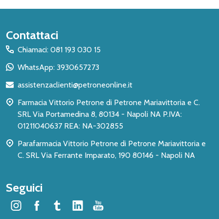
Inizio
Contattaci
del
Chiamaci: 081 193 030 15
piè
WhatsApp: 3930657273
di
assistenzaclienti@petroneonline.it
pagina
Farmacia Vittorio Petrone di Petrone Mariavittoria e C.
SRL Via Portamedina 8, 80134 - Napoli NA P.IVA:
01211040637 REA: NA-302855
Parafarmacia Vittorio Petrone di Petrone Mariavittoria e
C. SRL Via Ferrante Imparato, 190 80146 - Napoli NA
Seguici