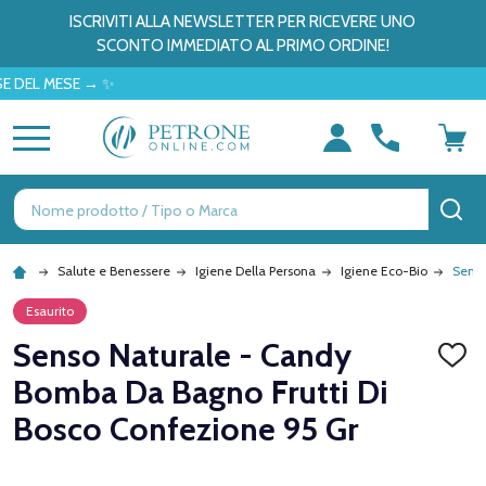
ISCRIVITI ALLA NEWSLETTER PER RICEVERE UNO
SCONTO IMMEDIATO AL PRIMO ORDINE!
 MESE → ✨
MENU
Ricerca
CE
Salute e Benessere
Igiene Della Persona
Igiene Eco-Bio
Senso
Esaurito
Senso Naturale - Candy
AGGI
ALLA
Bomba Da Bagno Frutti Di
LISTA
DEI
Bosco Confezione 95 Gr
DESID