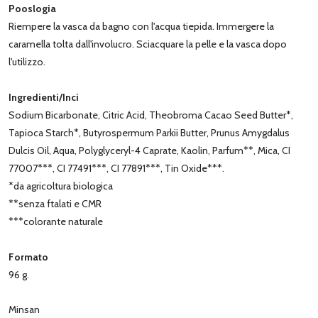
Pooslogia
Riempere la vasca da bagno con l'acqua tiepida. Immergere la
caramella tolta dall'involucro. Sciacquare la pelle e la vasca dopo
l'utilizzo.
Ingredienti/Inci
Sodium Bicarbonate, Citric Acid, Theobroma Cacao Seed Butter*,
Tapioca Starch*, Butyrospermum Parkii Butter, Prunus Amygdalus
Dulcis Oil, Aqua, Polyglyceryl-4 Caprate, Kaolin, Parfum**, Mica, CI
77007***, CI 77491***, CI 77891***, Tin Oxide***.
*da agricoltura biologica
**senza ftalati e CMR
***colorante naturale
Formato
96 g.
Minsan