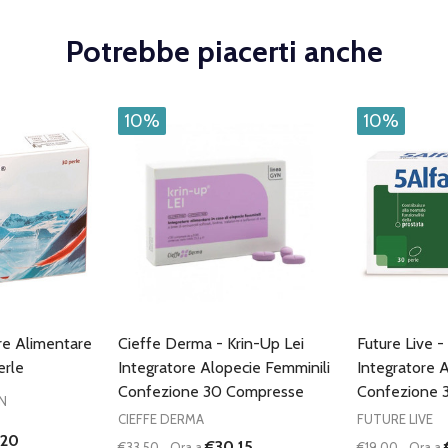
Potrebbe piacerti anche
10%
10%
ore Alimentare
Cieffe Derma - Krin-Up Lei
Future Live -
erle
Integratore Alopecie Femminili
Integratore 
Confezione 30 Compresse
Confezione 
N
CIEFFE DERMA
FUTURE LIVE
,20
€30,15
€33,50
Ora a
€19,00
Ora a