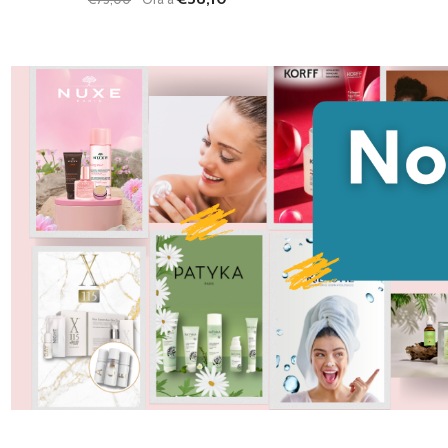
Quantità:
Quantità:
DIMINUISCI QUANTITÀ DI UNDEFINED
AUMENTA QUANTITÀ DI UNDEFINED
DIMINUISCI QU
AUMENTA
AGGIUNGI AL
AG
CARRELLO
C