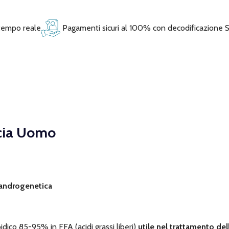
 tempo reale
Pagamenti sicuri al 100% con decodificazione 
ecia Uomo
a androgenetica
idico 85-95% in FFA (acidi grassi liberi)
utile nel trattamento de