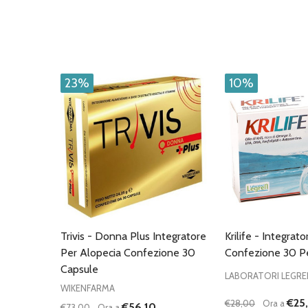
23%
10%
Trivis - Donna Plus Integratore
Krilife - Integrat
Per Alopecia Confezione 30
Confezione 30 P
Capsule
LABORATORI LEGRE
WIKENFARMA
€25
€28,00
Ora a
€56,10
€73,00
Ora a