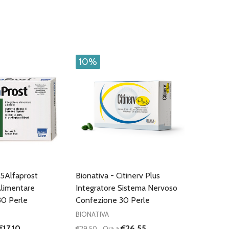
10%
 5Alfaprost
Bionativa - Citinerv Plus
Alimentare
Integratore Sistema Nervoso
30 Perle
Confezione 30 Perle
BIONATIVA
€17,10
€26,55
€29,50
Ora a