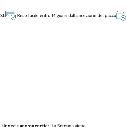
SSL
Reso facile entro 14 giorni dalla ricezione del pacco
ll'alopecia androgenetica
. La Serenoa viene