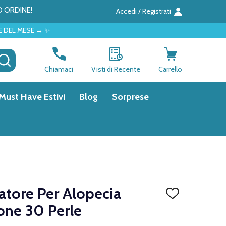
O ORDINE!
Accedi / Registrati
CERCA
Chiamaci
Visti di Recente
Carrello
Must Have Estivi
Blog
Sorprese
ratore Per Alopecia
AGGIUNGI
ALLA
ne 30 Perle
LISTA
DEI