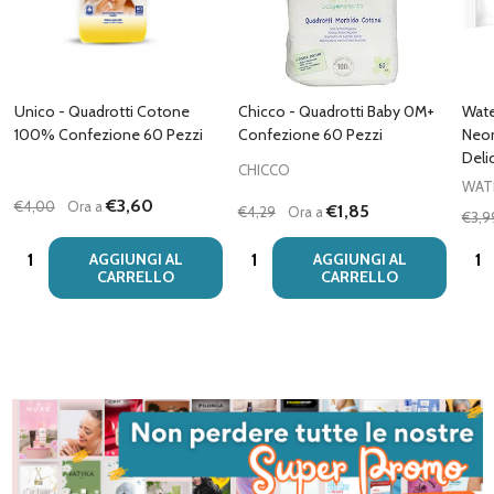
Unico - Quadrotti Cotone
Chicco - Quadrotti Baby 0M+
Wate
100% Confezione 60 Pezzi
Confezione 60 Pezzi
Neon
Deli
CHICCO
WAT
€3,60
€4,00
Ora a
€1,85
€4,29
Ora a
€3,9
Quantità:
Quantità:
Quan
AGGIUNGI AL
AGGIUNGI AL
CARRELLO
CARRELLO