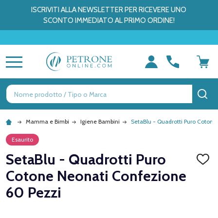
ISCRIVITI ALLA NEWSLETTER PER RICEVERE UNO
SCONTO IMMEDIATO AL PRIMO ORDINE!
🎁 
MENU
Ricerca
CE
Mamma e Bimbi
Igiene Bambini
SetaBlu - Quadrotti Puro Cotone
Esaurito
SetaBlu - Quadrotti Puro
AGGI
ALLA
Cotone Neonati Confezione
LISTA
DEI
60 Pezzi
DESID