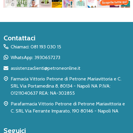
Inizio
Contattaci
del
Chiamaci: 081 193 030 15
piè
WhatsApp: 3930657273
di
assistenzaclienti@petroneonline.it
pagina
Farmacia Vittorio Petrone di Petrone Mariavittoria e C.
SRL Via Portamedina 8, 80134 - Napoli NA P.IVA:
01211040637 REA: NA-302855
Parafarmacia Vittorio Petrone di Petrone Mariavittoria e
C. SRL Via Ferrante Imparato, 190 80146 - Napoli NA
Seguici