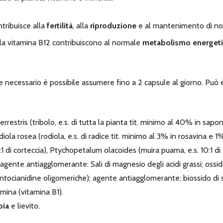
ntribuisce alla
fertilità
, alla
riproduzione
e al mantenimento di norm
e la vitamina B12 contribuiscono al normale
metabolismo energet
e necessario è possibile assumere fino a 2 capsule al giorno. Può 
rrestris (tribolo, e.s. di tutta la pianta tit. minimo al 40% in sapo
a rosea (rodiola, e.s. di radice tit. minimo al 3% in rosavina e 1% 
1 di corteccia), Ptychopetalum olacoides (muira puama, e.s. 10:1 di c
 agente antiagglomerante: Sali di magnesio degli acidi grassi; ossid
antocianidine oligomeriche); agente antiagglomerante: biossido di s
iamina (vitamina B1).
oia
e lievito.