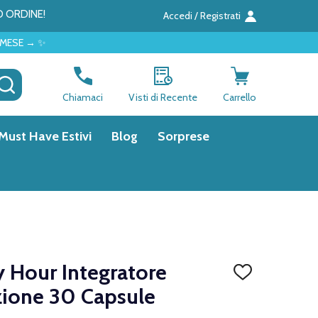
O ORDINE!
Accedi / Registrati
CERCA
Chiamaci
Visti di Recente
Carrello
Must Have Estivi
Blog
Sorprese
 Hour Integratore
AGGIUNGI
ALLA
ezione 30 Capsule
LISTA
DEI