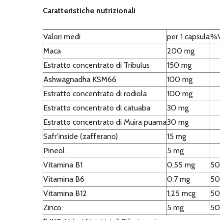
Caratteristiche nutrizionali
Valori medi
per 1 capsula
%
Maca
200 mg
Estratto concentrato di Tribulus
150 mg
Ashwagnadha KSM66
100 mg
Estratto concentrato di rodiola
100 mg
Estratto concentrato di catuaba
30 mg
Estratto concentrato di Muira puama
30 mg
Safr'inside (zafferano)
15 mg
Pineol
5 mg
Vitamina B1
0,55 mg
50
Vitamina B6
0,7 mg
50
Vitamina B12
1,25 mcg
50
Zinco
5 mg
50