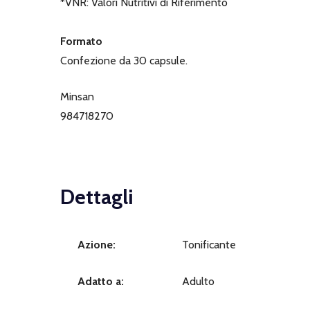
*VNR: Valori Nutritivi di Riferimento
Formato
Confezione da 30 capsule.
Minsan
984718270
Dettagli
Azione:
Tonificante
Adatto a:
Adulto