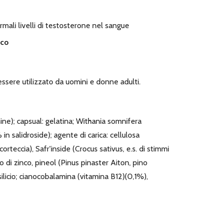
ali livelli di testosterone nel sangue
ico
essere utilizzato da uomini e donne adulti.
nine); capsual: gelatina; Withania somnifera
in salidroside); agente di carica: cellulosa
orteccia), Safr'inside (Crocus sativus, e.s. di stimmi
o di zinco, pineol (Pinus pinaster Aiton, pino
ilicio; cianocobalamina (vitamina B12)(0,1%),