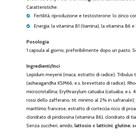
Caratteristiche:
Fertilità, riproduzione e testosterone: lo zinco co
Energia: la vitamina B1 (tiamina), la vitamina B6 
Posologia
1 capsula al giorno, preferibilmente dopo un pasto. S
Ingredienti/Inci
Lepidum meyenii (maca, estratto di radice), Tribulus te
(ashwagandha KSM66, e.s. brevettato di radice), Rhodiol
microcristallina; Erythraxylum catuaba (catuaba, e.s. 4:
rossi dello zafferano, tit. minimo al 2% in safranale);
marittimo francese, estratto di corteccia ricco di pro
cloridrato di piridossina (vitamina B6), cloridrato di t
Senza zuccheri, amido,
lattosio
e
latticini
,
glutine
,
s