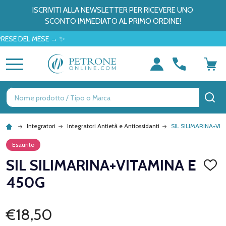
ISCRIVITI ALLA NEWSLETTER PER RICEVERE UNO
SCONTO IMMEDIATO AL PRIMO ORDINE!
DEL MESE → ✨
MENU
Ricerca
CE
Integratori
Integratori Antietà e Antiossidanti
SIL SILIMARINA+VI
Esaurito
SIL SILIMARINA+VITAMINA E
AGGI
ALLA
450G
LISTA
DEI
DESID
€18,50