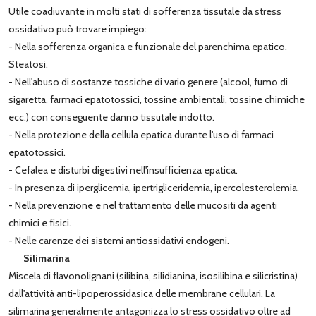
Utile coadiuvante in molti stati di sofferenza tissutale da stress
ossidativo può trovare impiego:
- Nella sofferenza organica e funzionale del parenchima epatico.
Steatosi.
- Nell'abuso di sostanze tossiche di vario genere (alcool, fumo di
sigaretta, farmaci epatotossici, tossine ambientali, tossine chimiche
ecc.) con conseguente danno tissutale indotto.
- Nella protezione della cellula epatica durante l'uso di farmaci
epatotossici.
- Cefalea e disturbi digestivi nell'insufficienza epatica.
- In presenza di iperglicemia, ipertrigliceridemia, ipercolesterolemia.
- Nella prevenzione e nel trattamento delle mucositi da agenti
chimici e fisici.
- Nelle carenze dei sistemi antiossidativi endogeni.
Silimarina
Miscela di flavonolignani (silibina, silidianina, isosilibina e silicristina)
dall'attività anti-lipoperossidasica delle membrane cellulari. La
silimarina generalmente antagonizza lo stress ossidativo oltre ad