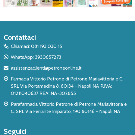
Inizio
Contattaci
del
Chiamaci: 081 193 030 15
piè
WhatsApp: 3930657273
di
assistenzaclienti@petroneonline.it
pagina
Farmacia Vittorio Petrone di Petrone Mariavittoria e C.
SRL Via Portamedina 8, 80134 - Napoli NA P.IVA:
01211040637 REA: NA-302855
Parafarmacia Vittorio Petrone di Petrone Mariavittoria e
C. SRL Via Ferrante Imparato, 190 80146 - Napoli NA
Seguici