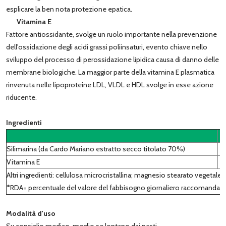
esplicare la ben nota protezione epatica.
Vitamina E
Fattore antiossidante, svolge un ruolo importante nella prevenzione
dell'ossidazione degli acidi grassi poliinsaturi, evento chiave nello
sviluppo del processo di perossidazione lipidica causa di danno delle
membrane biologiche. La maggior parte della vitamina E plasmatica
rinvenuta nelle lipoproteine LDL, VLDL e HDL svolge in esse azione
riducente.
Ingredienti
Silimarina (da Cardo Mariano estratto secco titolato 70%)
Vitamina E
Altri ingredienti: cellulosa microcristallina; magnesio stearato vegetale; b
*RDA= percentuale del valore del fabbisogno giornaliero raccomandato
Modalità d'uso
Su consiglio medico, meglio se lontano dai pasti.