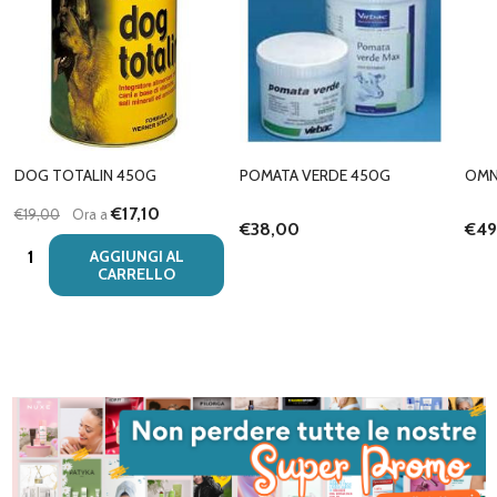
DOG TOTALIN 450G
POMATA VERDE 450G
OMN
€17,10
€19,00
Ora a
€38,00
€49
Quantità:
AGGIUNGI AL
CARRELLO