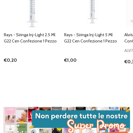
Rays - Siringa Inj-Light 2.5 Ml
Rays - Siringa Inj-Light 5 Ml
Alvit
G22 Cen Confezione 1 Pezzo
G22 Cen Confezione 1 Pezzo
Conf
ALVI
€0,20
€1,00
€0,