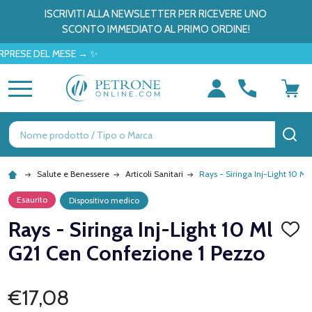
ISCRIVITI ALLA NEWSLETTER PER RICEVERE UNO
SCONTO IMMEDIATO AL PRIMO ORDINE!
SE DEL MESE → ✨
MENU
Ricerca
CE
Salute e Benessere
Articoli Sanitari
Rays - Siringa Inj-Light 10 M
Esaurito
Dispositivo medico
Rays - Siringa Inj-Light 10 Ml
AGGI
ALLA
G21 Cen Confezione 1 Pezzo
LISTA
DEI
DESID
€17,08