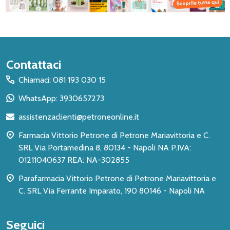
Inizio
Contattaci
del
Chiamaci: 081 193 030 15
piè
WhatsApp: 3930657273
di
assistenzaclienti@petroneonline.it
pagina
Farmacia Vittorio Petrone di Petrone Mariavittoria e C.
SRL Via Portamedina 8, 80134 - Napoli NA P.IVA:
01211040637 REA: NA-302855
Parafarmacia Vittorio Petrone di Petrone Mariavittoria e
C. SRL Via Ferrante Imparato, 190 80146 - Napoli NA
Seguici