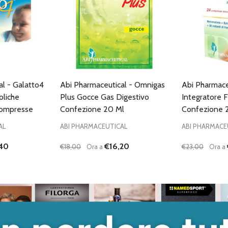
al - Galatto4
Abi Pharmaceutical - Omnigas
Abi Pharmaceu
oliche
Plus Gocce Gas Digestivo
Integratore F
Compresse
Confezione 20 Ml
Confezione 
AL
ABI PHARMACEUTICAL
ABI PHARMACE
40
€16,20
€18,00
Ora a
€23,00
Ora a
Quantità:
Quantità:
ANTITÀ DI UNDEFINED
 QUANTITÀ DI UNDEFINED
DIMINUISCI QUANTITÀ DI UNDEFINED
AUMENTA QUANTITÀ DI UNDEFINED
DIMINUISC
AUME
GIUNGI AL
AGGIUNGI AL
ARRELLO
CARRELLO