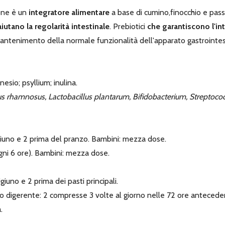
one è un
integratore alimentare
a base di
cumino,finocchio e pass
iutano la regolarità intestinale
. Prebiotici
che garantiscono l'int
 mantenimento della normale funzionalità dell'apparato gastrointes
esio; psyllium; inulina.
lus rhamnosus, Lactobacillus plantarum, Bifidobacterium, Streptoco
iuno e 2 prima del pranzo. Bambini: mezza dose.
ogni 6 ore). Bambini: mezza dose.
iuno e 2 prima dei pasti principali.
 digerente: 2 compresse 3 volte al giorno nelle 72 ore anteceden
.