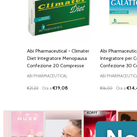
Abi Pharmaceutical - Climater
Abi Pharmaceutic
Diet Integratore Menopausa
Integratore per C
Confezione 20 Compresse
Confezione 30 
ABI PHARMACEUTICAL
ABI PHARMACEUTIC
€19,08
€14,
€21,20
Ora a
€16,00
Ora a
Quantità:
Quantità:
DIMINUISCI QUANTITÀ DI UNDEFINED
AUMENTA QUANTITÀ DI UNDEFINED
DIMINUISCI QU
AUMENTA
AGGIUNGI AL
AG
CARRELLO
C