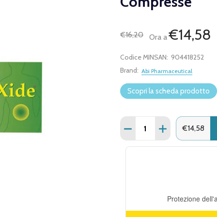
Compresse
€14,58
€16,20
Ora a
Codice MINSAN:
904418252
Brand:
Abi Pharmaceutical
Scopri la scheda prodotto
Quantità:
DIMINUISCI QUANTITÀ D
AUMENTA QUANT
€14,58