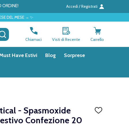
O ORDINE!
Accedi / Registrati
✨
CERCA
Chiamaci
Visti di Recente
Carrello
Must Have Estivi
Blog
Sorprese
tical - Spasmoxide
AGGIUNGI
ALLA
gestivo Confezione 20
LISTA
DEI