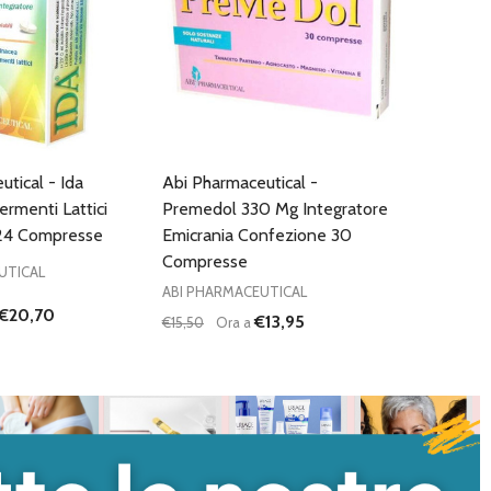
tical - Ida
Abi Pharmaceutical -
ermenti Lattici
Premedol 330 Mg Integratore
24 Compresse
Emicrania Confezione 30
Compresse
UTICAL
ABI PHARMACEUTICAL
€20,70
€13,95
€15,50
Ora a
Quantità:
I QUANTITÀ DI UNDEFINED
NTA QUANTITÀ DI UNDEFINED
DIMINUISCI QUANTITÀ DI UNDEFINED
AUMENTA QUANTITÀ DI UNDEFI
AGGIUNGI AL
AGGIUNGI AL
CARRELLO
CARRELLO