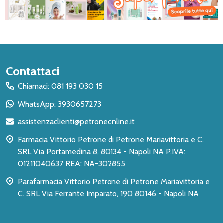
Inizio
Contattaci
del
Chiamaci: 081 193 030 15
piè
WhatsApp: 3930657273
di
assistenzaclienti@petroneonline.it
pagina
Farmacia Vittorio Petrone di Petrone Mariavittoria e C.
SRL Via Portamedina 8, 80134 - Napoli NA P.IVA:
01211040637 REA: NA-302855
Parafarmacia Vittorio Petrone di Petrone Mariavittoria e
C. SRL Via Ferrante Imparato, 190 80146 - Napoli NA