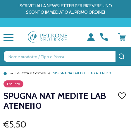
ISCRIVITI ALLA NEWSLETTER PER RICEVERE UNO
SCONTO IMMEDIATO AL PRIMO ORDINE!
MENU
Ricerca
CE
Bellezza e Cosmesi
SPUGNA NAT MEDITE LAB ATENEI10
Esaurito
SPUGNA NAT MEDITE LAB
AGGI
ALLA
ATENEI10
LISTA
DEI
DESID
€5,50