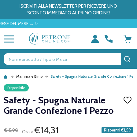
ISCRIVITI ALLA NEWSLETTER PER RICEVERE UNO
SCONTO IMMEDIATO AL PRIMO ORDINE!
DEL MESE → ✨
MENU
Ricerca
CE
Mamma e Bimbi
Safety - Spugna Naturale Grande Confezione 1 Pez
Disponibile
Safety - Spugna Naturale
AGGI
ALLA
Grande Confezione 1 Pezzo
LISTA
DEI
DESID
€14,31
€15,90
Risparmi
€1,59
Ora a