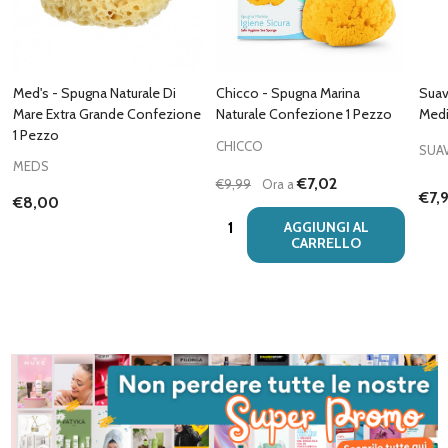
Med's - Spugna Naturale Di
Chicco - Spugna Marina
Suav
Mare Extra Grande Confezione
Naturale Confezione 1 Pezzo
Medi
1 Pezzo
CHICCO
SUA
MEDS
€7,02
€9,99
Ora a
€7,
€8,00
Quantità:
AGGIUNGI AL
CARRELLO