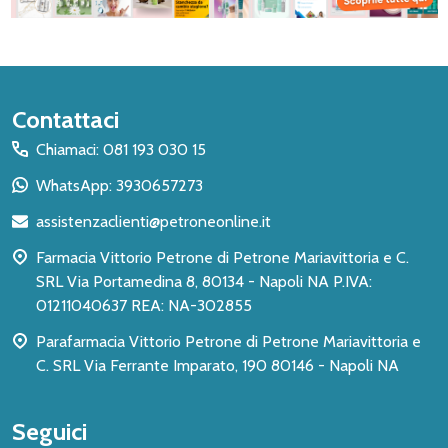
Inizio
Contattaci
del
Chiamaci: 081 193 030 15
piè
WhatsApp: 3930657273
di
assistenzaclienti@petroneonline.it
pagina
Farmacia Vittorio Petrone di Petrone Mariavittoria e C.
SRL Via Portamedina 8, 80134 - Napoli NA P.IVA:
01211040637 REA: NA-302855
Parafarmacia Vittorio Petrone di Petrone Mariavittoria e
C. SRL Via Ferrante Imparato, 190 80146 - Napoli NA
Seguici