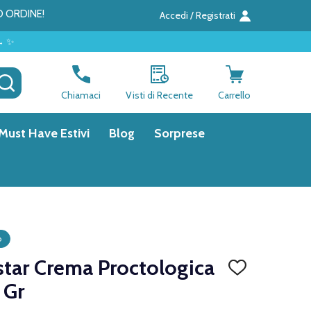
O ORDINE!
Accedi / Registrati
CERCA
Chiamaci
Visti di Recente
Carrello
Must Have Estivi
Blog
Sorprese
o
star Crema Proctologica
AGGIUNGI
ALLA
 Gr
LISTA
DEI