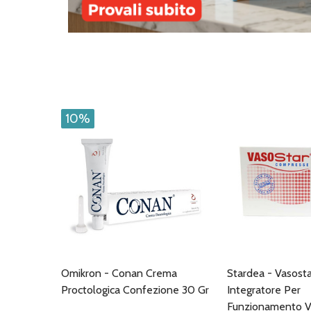
10%
Omikron - Conan Crema
Stardea - Vasost
Proctologica Confezione 30 Gr
Integratore Per
Funzionamento Va