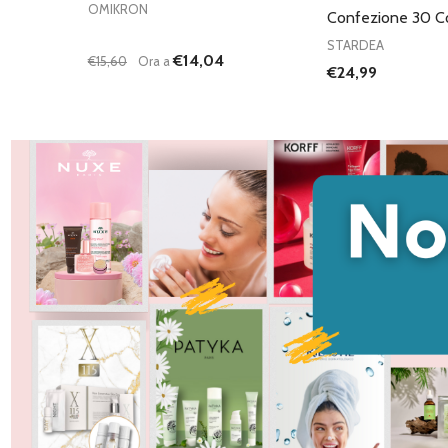
OMIKRON
Confezione 30 
STARDEA
€14,04
€15,60
Ora a
€24,99
Quantità:
DIMINUISCI QUANTITÀ DI UNDEFINED
AUMENTA QUANTITÀ DI UNDEFINED
AGGIUNGI AL
CARRELLO