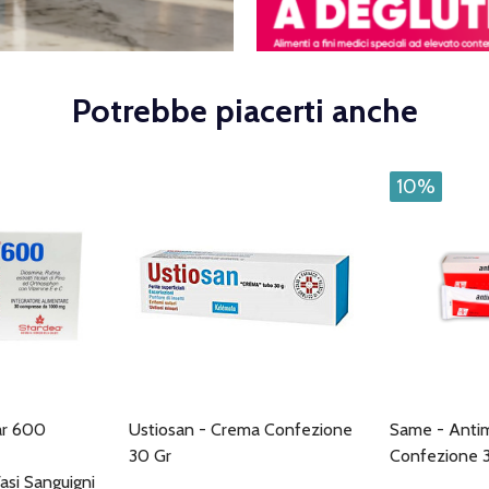
Potrebbe piacerti anche
10%
ar 600
Ustiosan - Crema Confezione
Same - Antim
30 Gr
Confezione 
si Sanguigni