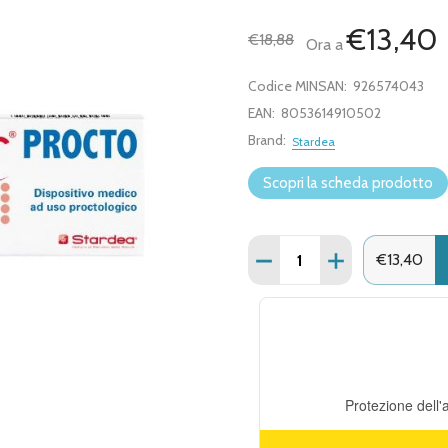
€13,40
€18,88
Ora a
Codice MINSAN:
926574043
EAN:
8053614910502
Brand:
Stardea
Scopri la scheda prodotto
Quantità:
DIMINUISCI QUANTITÀ D
AUMENTA QUAN
€13,40