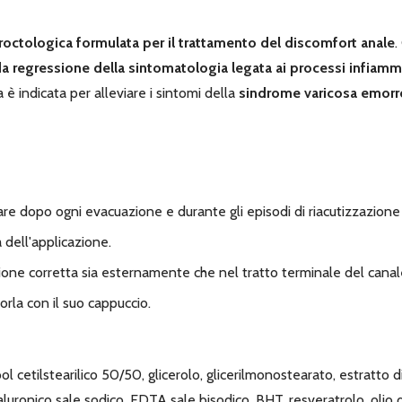
octologica formulata per il trattamento del discomfort anale
.
da regressione della sintomatologia legata ai processi infiamm
è indicata per alleviare i sintomi della
sindrome varicosa emorro
are dopo ogni evacuazione e durante gli episodi di riacutizzazione 
 dell'applicazione.
zione corretta sia esternamente che nel tratto terminale del canal
rla con il suo cappuccio.
l cetilstearilico 50/50, glicerolo, glicerilmonostearato, estratto di 
ialuronico sale sodico, EDTA sale bisodico, BHT, resveratrolo, olio 