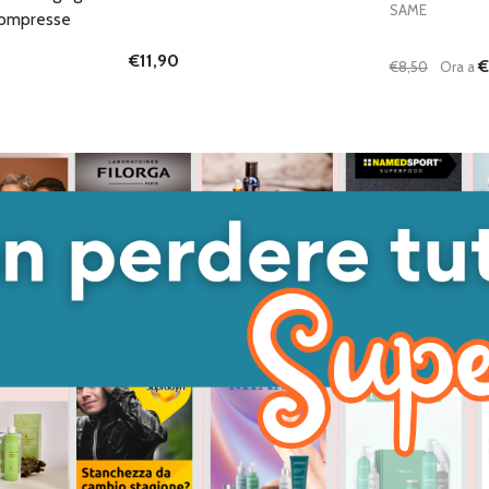
SAME
Compresse
€11,90
€
€8,50
Ora a
Quantità:
DIMINUISC
AUME