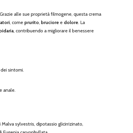
 Grazie alle sue proprietà filmogene, questa crema
atori
, come
prurito
,
bruciore
e
dolore
. La
idaria
, contribuendo a migliorare il benessere
dei sintomi.
e anale.
Malva sylvestris, dipotassio glicirrizinato,
di Eugenia caryophyllata.