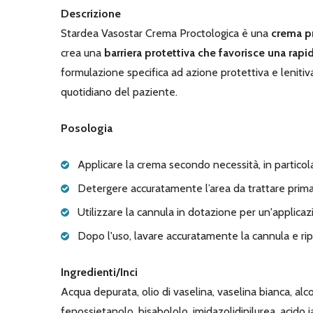
Descrizione
Stardea Vasostar Crema Proctologica è una
crema pr
crea una
barriera protettiva che favorisce una rapi
formulazione specifica ad azione protettiva e lenitiva 
quotidiano del paziente.
Posologia
Applicare la crema secondo necessità, in particol
Detergere accuratamente l’area da trattare prima
Utilizzare la cannula in dotazione per un'applica
Dopo l'uso, lavare accuratamente la cannula e ripo
Ingredienti/Inci
Acqua depurata, olio di vaselina, vaselina bianca, alcoo
fenossietanolo, bisabololo, imidazolidinilurea, acido 