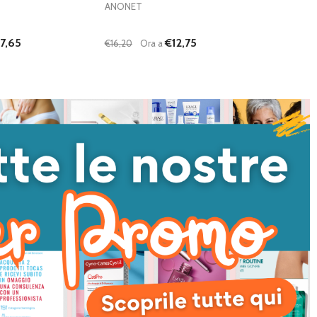
ANONET
7,65
€12,75
€16,20
Ora a
Quantità:
I QUANTITÀ DI UNDEFINED
NTA QUANTITÀ DI UNDEFINED
DIMINUISCI QUANTITÀ DI UNDEFINED
AUMENTA QUANTITÀ DI UNDEFI
AGGIUNGI AL
AGGIUNGI AL
CARRELLO
CARRELLO