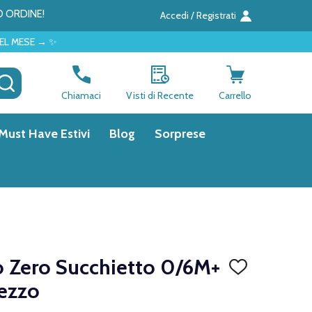
O ORDINE!
Accedi / Registrati
CERCA
Chiamaci
Visti di Recente
Carrello
Must Have Estivi
Blog
Sorprese
o Zero Succhietto 0/6M+
AGGIUNGI
ALLA
ezzo
LISTA
DEI