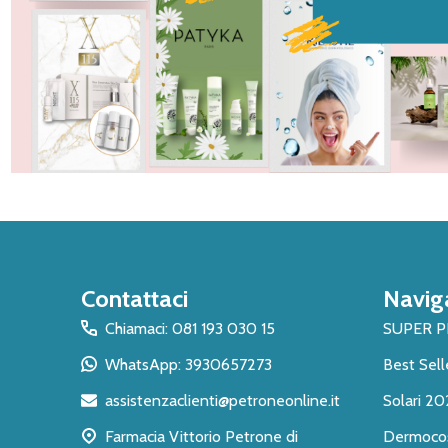
Inizio
Contattaci
Navig
del
piè
Chiamaci: 081 193 030 15
SUPER 
di
WhatsApp: 3930657273
Best Sell
pagina
assistenzaclienti@petroneonline.it
Solari 20
Farmacia Vittorio Petrone di
Dermoco