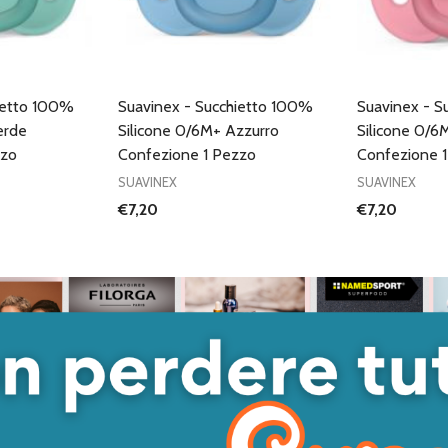
ietto 100%
Suavinex - Succhietto 100%
Suavinex - S
erde
Silicone 0/6M+ Azzurro
Silicone 0/6
zzo
Confezione 1 Pezzo
Confezione 
SUAVINEX
SUAVINEX
€7,20
€7,20