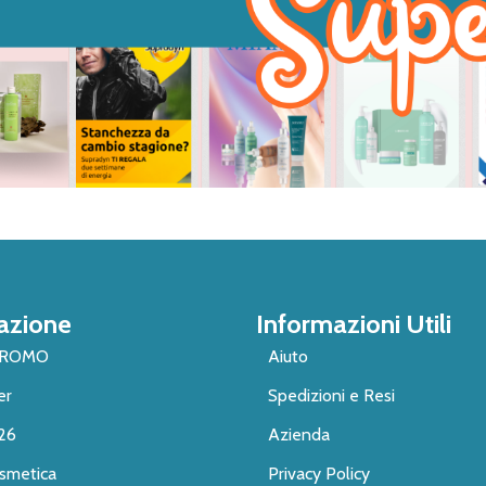
azione
Informazioni Utili
PROMO
Aiuto
er
Spedizioni e Resi
26
Azienda
smetica
Privacy Policy