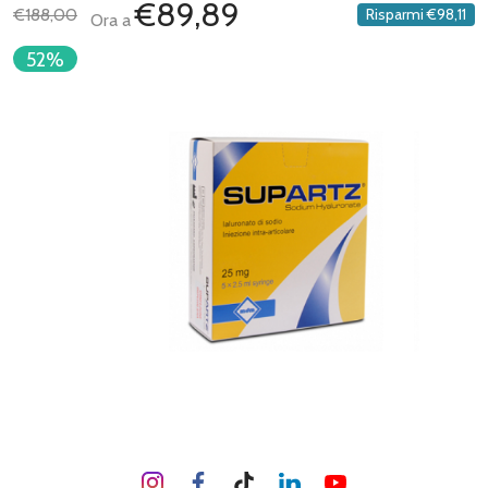
€89,89
€188,00
Risparmi
€98,11
Ora a
52%