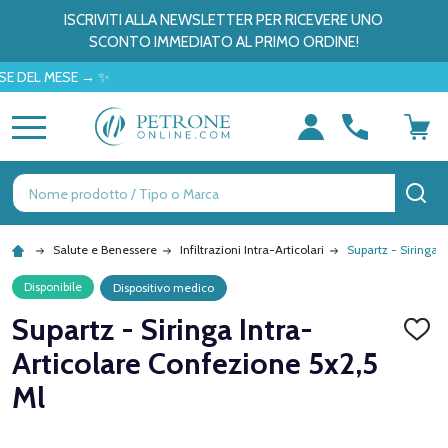
ISCRIVITI ALLA NEWSLETTER PER RICEVERE UNO
SCONTO IMMEDIATO AL PRIMO ORDINE!
 MESE → ✨
MENU
Ricerca
CE
Salute e Benessere
Infiltrazioni Intra-Articolari
Supartz - Siringa 
Disponibile
Dispositivo medico
Supartz - Siringa Intra-
AGGI
ALLA
Articolare Confezione 5x2,5
LISTA
DEI
Ml
DESID