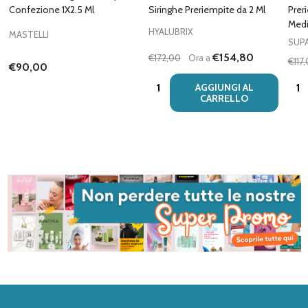
Confezione 1X2.5 Ml
Siringhe Preriempite da 2 Ml
Prer
Medi
HYALUBRIX
MASTELLI
SUP
€154,80
€172,00
Ora a
€117
€90,00
Quantità:
Quan
AGGIUNGI AL
CARRELLO