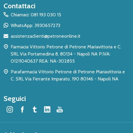
Inizio
Contattaci
del
Chiamaci: 081 193 030 15
piè
WhatsApp: 3930657273
di
assistenzaclienti@petroneonline.it
pagina
Farmacia Vittorio Petrone di Petrone Mariavittoria e C.
SRL Via Portamedina 8, 80134 - Napoli NA P.IVA:
01211040637 REA: NA-302855
Parafarmacia Vittorio Petrone di Petrone Mariavittoria e
C. SRL Via Ferrante Imparato, 190 80146 - Napoli NA
Seguici