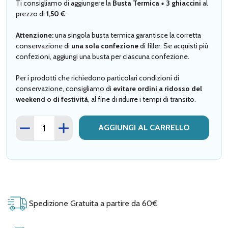
Ti consigliamo di aggiungere la
Busta Termica + 3 ghiaccini
al
prezzo di
1,50 €
.
Attenzione:
una singola busta termica garantisce la corretta
conservazione di
una sola confezione
di filler. Se acquisti più
confezioni, aggiungi una busta per ciascuna confezione.
Per i prodotti che richiedono particolari condizioni di
conservazione, consigliamo di
evitare ordini a ridosso del
weekend o di festività
, al fine di ridurre i tempi di transito.
Quantità
DIMINUISCI QUANTITÀ BUSTA TERMICA
AUMENTA QUANTITÀ BUSTA TERMICA
AGGIUNGI AL CARRELLO
busta
termica
Spedizione Gratuita a partire da 60€