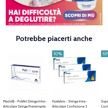
Potrebbe piacerti anche
10%
5
Mastelli - PoliArt Siringa Intra-
Hyalubrix - Siringa Intra-
Supar
Articolare Siringa Preriempita
Articolare Confezione 3
Conf