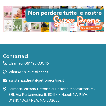
Inizio
Contattaci
del
Chiamaci: 081 193 030 15
piè
WhatsApp: 3930657273
di
assistenzaclienti@petroneonline.it
pagina
Farmacia Vittorio Petrone di Petrone Mariavittoria e C.
SRL Via Portamedina 8, 80134 - Napoli NA P.IVA:
01211040637 REA: NA-302855