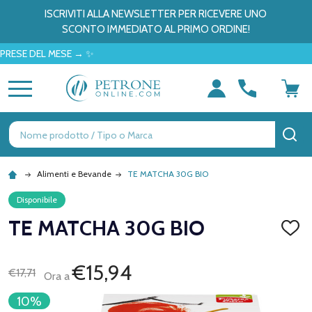
ISCRIVITI ALLA NEWSLETTER PER RICEVERE UNO
SCONTO IMMEDIATO AL PRIMO ORDINE!
 DEL MESE → ✨
MENU
Ricerca
CE
Alimenti e Bevande
TE MATCHA 30G BIO
Disponibile
TE MATCHA 30G BIO
AGGI
ALLA
LISTA
DEI
€15,94
€17,71
Ora a
DESID
10%