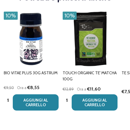
10%
10%
BIO VITAE PLUS 30G ASTRUM
TOUCH ORGANIC TE' MATCHA
TE 
100G
€8,55
€9,50
Ora a
€11,60
€12,89
Ora a
€7,
Quantità:
Quantità:
AGGIUNGI AL
AGGIUNGI AL
CARRELLO
CARRELLO