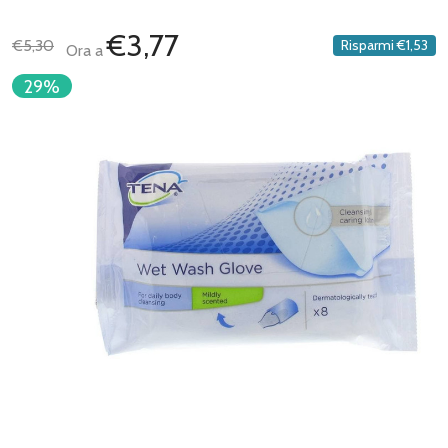
€3,77
€5,30
Risparmi
€1,53
Ora a
29%