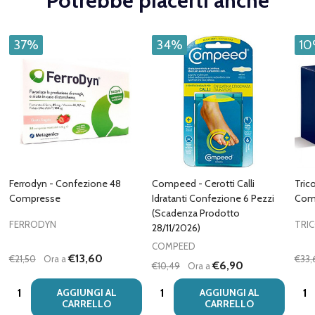
Potrebbe piacerti anche
37%
34%
1
Ferrodyn - Confezione 48
Compeed - Cerotti Calli
Tric
Compresse
Idratanti Confezione 6 Pezzi
Com
(Scadenza Prodotto
FERRODYN
TRI
28/11/2026)
COMPEED
€13,60
€21,50
Ora a
€33,
€6,90
€10,49
Ora a
Quantità:
Quantità:
Quan
AGGIUNGI AL
AGGIUNGI AL
CARRELLO
CARRELLO