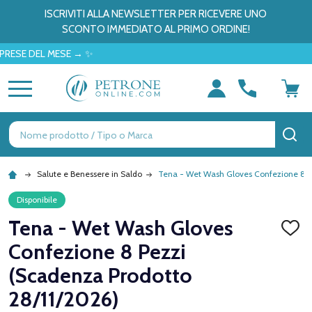
ISCRIVITI ALLA NEWSLETTER PER RICEVERE UNO
SCONTO IMMEDIATO AL PRIMO ORDINE!
DEL MESE → ✨
MENU
Ricerca
CE
Salute e Benessere in Saldo
Tena - Wet Wash Gloves Confezione 8 Pe
Disponibile
Tena - Wet Wash Gloves
AGGI
ALLA
Confezione 8 Pezzi
LISTA
DEI
(Scadenza Prodotto
DESID
28/11/2026)