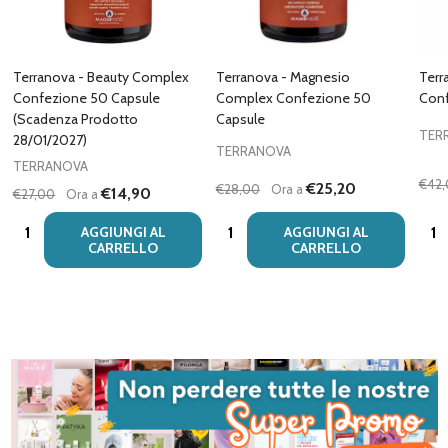
Terranova - Beauty Complex
Terranova - Magnesio
Terr
Confezione 50 Capsule
Complex Confezione 50
Conf
(Scadenza Prodotto
Capsule
TER
28/01/2027)
TERRANOVA
TERRANOVA
€42
€25,20
€28,00
Ora a
€14,90
€27,00
Ora a
Quantità:
Quantità:
Quan
AGGIUNGI AL
AGGIUNGI AL
CARRELLO
CARRELLO