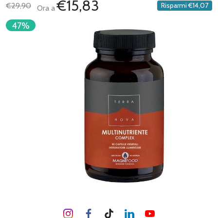
€15,83
€29,90
Risparmi
€14,07
Ora a
47%