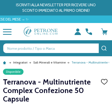
ISCRIVITI ALLA NEWSLETTER PER RICEVERE UNO
SCONTO IMMEDIATO AL PRIMO ORDINE!
L MESE → ✨
MENU
Ricerca
CE
Integratori
Sali Minerali e Vitamine
Terranova - Multinutriente 
Disponibile
Terranova - Multinutriente
AGGI
ALLA
Complex Confezione 50
LISTA
DEI
Capsule
DESID