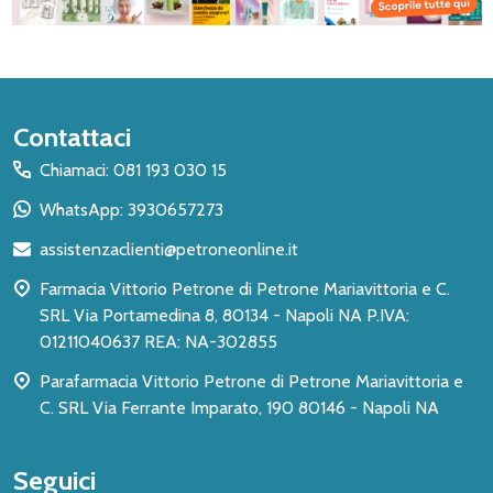
Inizio
Contattaci
del
Chiamaci: 081 193 030 15
piè
WhatsApp: 3930657273
di
assistenzaclienti@petroneonline.it
pagina
Farmacia Vittorio Petrone di Petrone Mariavittoria e C.
SRL Via Portamedina 8, 80134 - Napoli NA P.IVA:
01211040637 REA: NA-302855
Parafarmacia Vittorio Petrone di Petrone Mariavittoria e
C. SRL Via Ferrante Imparato, 190 80146 - Napoli NA
Seguici