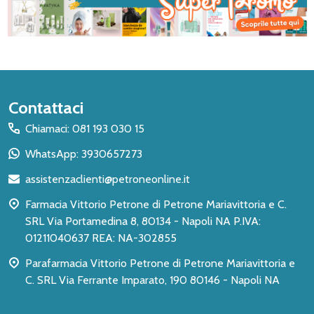
Inizio
Contattaci
del
Chiamaci: 081 193 030 15
piè
WhatsApp: 3930657273
di
assistenzaclienti@petroneonline.it
pagina
Farmacia Vittorio Petrone di Petrone Mariavittoria e C.
SRL Via Portamedina 8, 80134 - Napoli NA P.IVA:
01211040637 REA: NA-302855
Parafarmacia Vittorio Petrone di Petrone Mariavittoria e
C. SRL Via Ferrante Imparato, 190 80146 - Napoli NA