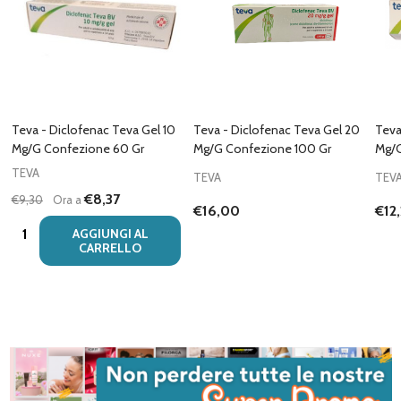
Teva - Diclofenac Teva Gel 10
Teva - Diclofenac Teva Gel 20
Teva
Mg/G Confezione 60 Gr
Mg/G Confezione 100 Gr
Mg/G
TEVA
TEVA
TEV
€8,37
€9,30
Ora a
€16,00
€12
Quantità:
AGGIUNGI AL
CARRELLO