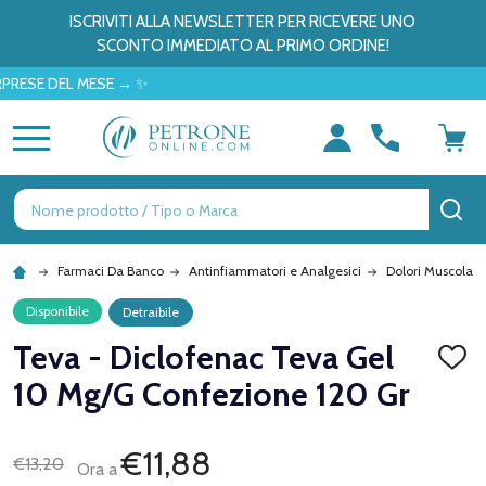
ISCRIVITI ALLA NEWSLETTER PER RICEVERE UNO
SCONTO IMMEDIATO AL PRIMO ORDINE!
 DEL MESE → ✨
MENU
Ricerca
CE
Farmaci Da Banco
Antinfiammatori e Analgesici
Dolori Muscolari 
Disponibile
Detraibile
Teva - Diclofenac Teva Gel
AGGI
ALLA
10 Mg/G Confezione 120 Gr
LISTA
DEI
DESID
€11,88
€13,20
Ora a