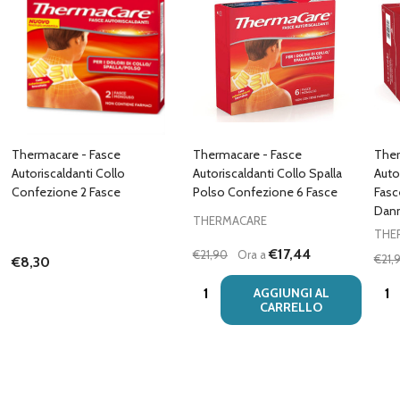
Thermacare - Fasce
Thermacare - Fasce
Ther
Autoriscaldanti Collo
Autoriscaldanti Collo Spalla
Auto
Confezione 2 Fasce
Polso Confezione 6 Fasce
Fasc
Dann
THERMACARE
THE
€17,44
€21,90
Ora a
€21,
€8,30
Quantità:
Quan
AGGIUNGI AL
CARRELLO