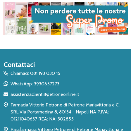
Inizio
Contattaci
del
Chiamaci: 081 193 030 15
piè
WhatsApp: 3930657273
di
assistenzaclienti@petroneonline.it
pagina
Farmacia Vittorio Petrone di Petrone Mariavittoria e C.
SRL Via Portamedina 8, 80134 - Napoli NA P.IVA:
01211040637 REA: NA-302855
Parafarmacia Vittorio Petrone di Petrone Mariavittoria e