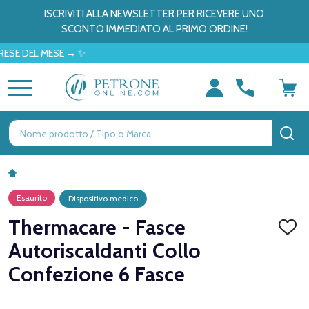
ISCRIVITI ALLA NEWSLETTER PER RICEVERE UNO
SCONTO IMMEDIATO AL PRIMO ORDINE!
EL MESE → ✨
MENU
Ricerca
CE
Esaurito
Dispositivo medico
Thermacare - Fasce
AGGI
ALLA
Autoriscaldanti Collo
LISTA
DEI
Confezione 6 Fasce
DESID