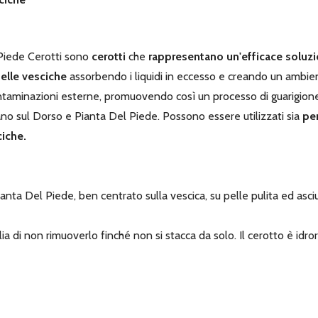
Piede Cerotti sono
cerotti
che
rappresentano un'efficace soluzi
delle vesciche
assorbendo i liquidi in eccesso e creando un ambien
ontaminazioni esterne, promuovendo così un processo di guarigione
ano sul Dorso e Pianta Del Piede. Possono essere utilizzati sia
per
ciche.
a Del Piede, ben centrato sulla vescica, su pelle pulita ed asciutt
ia di non rimuoverlo finché non si stacca da solo. Il cerotto è idr