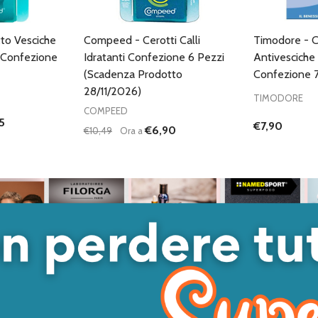
to Vesciche
Compeed - Cerotti Calli
Timodore - C
 Confezione
Idratanti Confezione 6 Pezzi
Antivesciche 
(Scadenza Prodotto
Confezione 7
28/11/2026)
TIMODORE
COMPEED
5
€7,90
€6,90
€10,49
Ora a
Quantità:
ANTITÀ DI UNDEFINED
 QUANTITÀ DI UNDEFINED
DIMINUISCI QUANTITÀ DI UNDEFINED
AUMENTA QUANTITÀ DI UNDEFINED
GIUNGI AL
AGGIUNGI AL
ARRELLO
CARRELLO