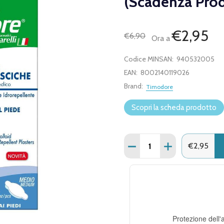
(Scadenza Pro
€2,95
€6,90
Ora a
Codice MINSAN:
940532005
EAN:
8002140119026
Brand:
Timodore
Scopri la scheda prodotto
Quantità:
DIMINUISCI QUANTITÀ D
AUMENTA QUANT
€2,95