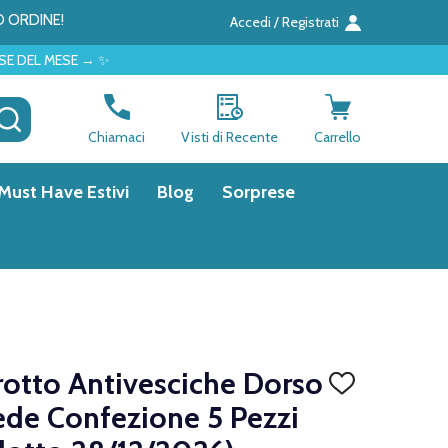
O ORDINE!
Accedi / Registrati
✨
CERCA
Chiamaci
Visti di Recente
Carrello
Must Have Estivi
Blog
Sorprese
otto Antivesciche Dorso
AGGIUNGI
ALLA
iede Confezione 5 Pezzi
LISTA
DEI