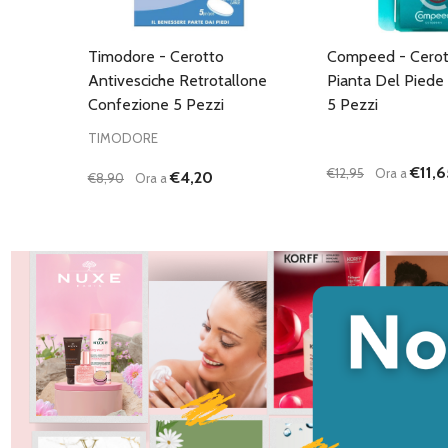
Timodore - Cerotto
Compeed - Cerot
Antivesciche Retrotallone
Pianta Del Piede
Confezione 5 Pezzi
5 Pezzi
TIMODORE
€11,6
€12,95
Ora a
€4,20
€8,90
Ora a
Quantità:
Quantità:
DIMINUISCI QUANTITÀ DI UNDEFINED
AUMENTA QUANTITÀ DI UNDEFINED
DIMINUISCI QU
AUMENTA
AGGIUNGI AL
AG
CARRELLO
C