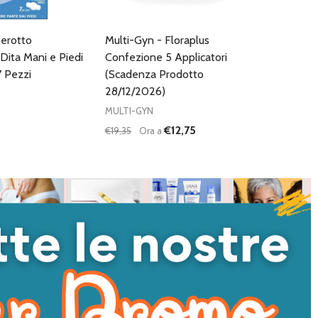
erotto
Multi-Gyn - Floraplus
Dita Mani e Piedi
Confezione 5 Applicatori
 Pezzi
(Scadenza Prodotto
28/12/2026)
MULTI-GYN
€12,75
€19,35
Ora a
Quantità:
DIMINUISCI QUANTITÀ DI UNDEFINED
AUMENTA QUANTITÀ DI UNDEFI
AGGIUNGI AL
CARRELLO