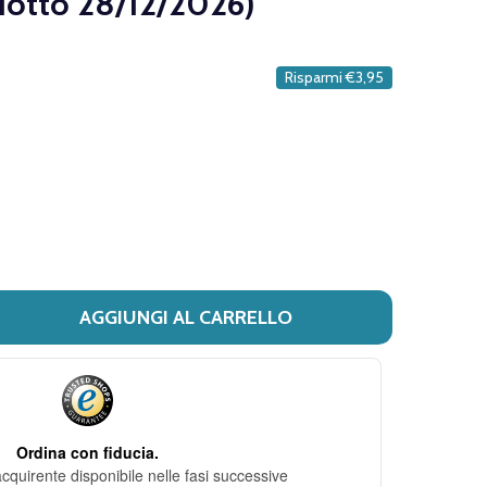
dotto 28/12/2026)
DESIDERI
Risparmi
€3,95
AGGIUNGI AL CARRELLO
I TIMODORE - CEROTTO ANTIVESCICHE DORSO E PIANTA DE
ITÀ DI TIMODORE - CEROTTO ANTIVESCICHE DORSO E PIA