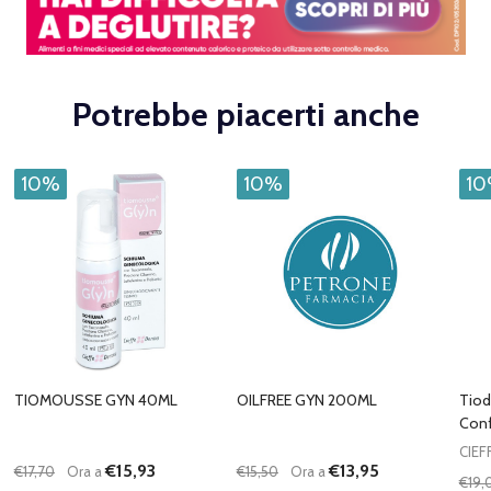
Potrebbe piacerti anche
10%
10%
1
TIOMOUSSE GYN 40ML
OILFREE GYN 200ML
Tiod
Conf
CIEF
€15,93
€13,95
€17,70
Ora a
€15,50
Ora a
€19,