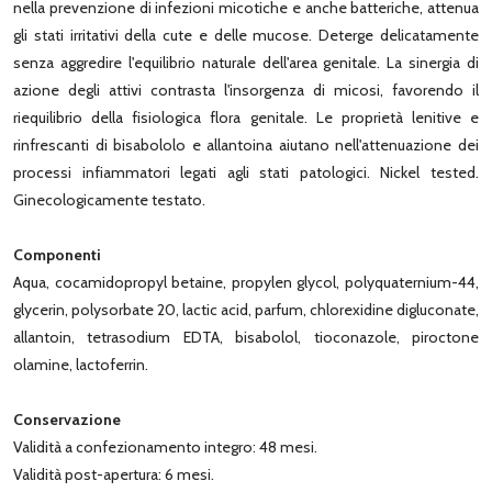
nella prevenzione di infezioni micotiche e anche batteriche, attenua
gli stati irritativi della cute e delle mucose. Deterge delicatamente
senza aggredire l'equilibrio naturale dell'area genitale. La sinergia di
azione degli attivi contrasta l'insorgenza di micosi, favorendo il
riequilibrio della fisiologica flora genitale. Le proprietà lenitive e
rinfrescanti di bisabololo e allantoina aiutano nell'attenuazione dei
processi infiammatori legati agli stati patologici. Nickel tested.
Ginecologicamente testato.
Componenti
Aqua, cocamidopropyl betaine, propylen glycol, polyquaternium-44,
glycerin, polysorbate 20, lactic acid, parfum, chlorexidine digluconate,
allantoin, tetrasodium EDTA, bisabolol, tioconazole, piroctone
olamine, lactoferrin.
Conservazione
Validità a confezionamento integro: 48 mesi.
Validità post-apertura: 6 mesi.