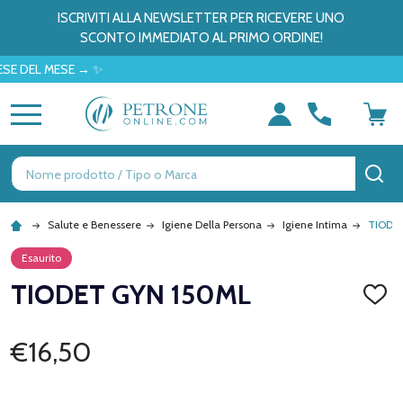
ISCRIVITI ALLA NEWSLETTER PER RICEVERE UNO
SCONTO IMMEDIATO AL PRIMO ORDINE!
EL MESE → ✨
MENU
Ricerca
CE
Salute e Benessere
Igiene Della Persona
Igiene Intima
TIODE
Esaurito
TIODET GYN 150ML
AGGI
ALLA
LISTA
DEI
€16,50
DESID