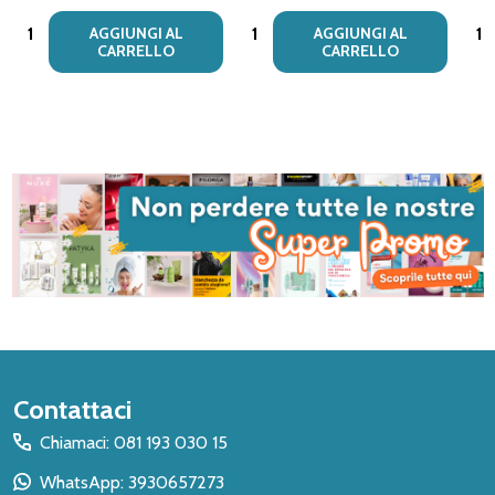
Quantità:
Quantità:
Quan
AGGIUNGI AL
AGGIUNGI AL
CARRELLO
CARRELLO
Inizio
Contattaci
del
Chiamaci: 081 193 030 15
piè
WhatsApp: 3930657273