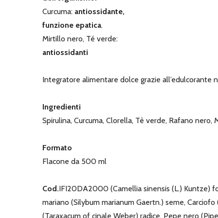
Curcuma:
antiossidante,
funzione epatica
.
Mirtillo nero, Té verde:
antiossidanti
Integratore alimentare dolce grazie all’edulcorante 
Ingredienti
Spirulina, Curcuma, Clorella, Tè verde, Rafano nero, 
Formato
Flacone da 500 ml
Cod.
IFI20DA2000 (Camellia sinensis (L.) Kuntze) fogli
mariano (Silybum marianum Gaertn.) seme, Carciofo (C
(Taraxacum of cinale Weber) radice, Pepe nero (Piper 