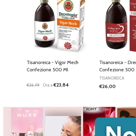
Tisanoreica - Vigor Mech
Tisanoreica - Dr
Confezione 500 Ml
Confezione 500 
TISANOREICA
€23,84
€26,49
Ora a
€26,00
Quantità:
DIMINUISCI QUANTITÀ DI UNDEFINED
AUMENTA QUANTITÀ DI UNDEFINED
AGGIUNGI AL
CARRELLO