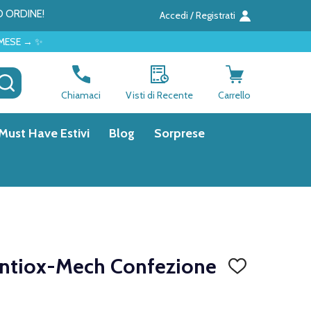
O ORDINE!
Accedi / Registrati
CERCA
Chiamaci
Visti di Recente
Carrello
Must Have Estivi
Blog
Sorprese
Antiox-Mech Confezione
AGGIUNGI
ALLA
LISTA
DEI