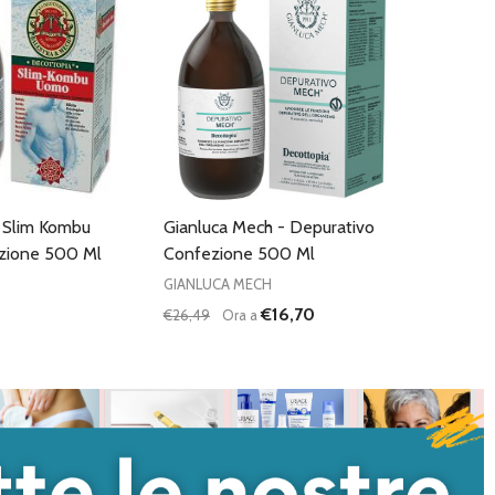
- Slim Kombu
Gianluca Mech - Depurativo
zione 500 Ml
Confezione 500 Ml
GIANLUCA MECH
€16,70
€26,49
Ora a
Quantità:
DIMINUISCI QUANTITÀ DI UNDEFINED
AUMENTA QUANTITÀ DI UNDEFI
AGGIUNGI AL
CARRELLO