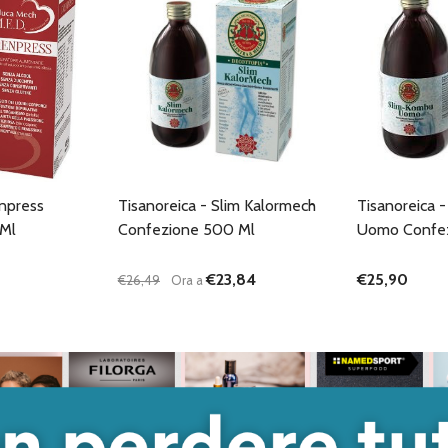
enpress
Tisanoreica - Slim Kalormech
Tisanoreica 
Ml
Confezione 500 Ml
Uomo Confe
€23,84
€25,90
€26,49
Ora a
Quantità:
DIMINUISCI QUANTITÀ DI UNDEFINED
AUMENTA QUANTITÀ DI UNDEFINED
AGGIUNGI AL
CARRELLO