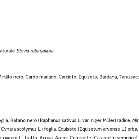
naturale
Stevia rebaudiana
.
Mirtillo nero, Cardo mariano, Carciofo, Equiseto, Bardana, Tarassac
a, Rafano nero (Raphanus sativus L. var. niger Miller) radice, Mirti
ynara scolymus L.) foglia, Equiseto (Equisetum arvense L.) erba, 
nigrum L.) frutto; Acqua, Aromi, Colorante (Caramello semplice), E