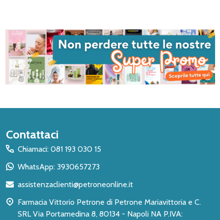
Inizio
Contattaci
del
Chiamaci: 081 193 030 15
piè
WhatsApp: 3930657273
di
assistenzaclienti@petroneonline.it
pagina
Farmacia Vittorio Petrone di Petrone Mariavittoria e C.
SRL Via Portamedina 8, 80134 - Napoli NA P.IVA: