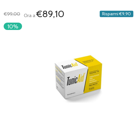
€89,10
€99,00
Risparmi
€9,90
Ora a
10%