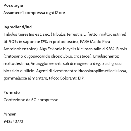
Posologia
Assumere 1 compressa ogni 12 ore.
Ingredienti/Inci
Tribulus terrestris est. sec. (Tribulus terrestris L. frutto, maltodestrine)
tit. 90% in saponine 12% in protodioscina, PABA (Acido Para
Amminobenzoico), Alga Ecklonia bicyclis Kiellman tallo al 98%, Biovis
(chitosano oligosaccaride idrosolubile, crostacei); Emulsionante:
maltodestrina; Antiagglomeranti: sali di magnesio degli acidi grassi,
biossido di silicio; Agenti di rivestimento: idrossipropillmetilcellulosa,
gommalacca alimentare, talco; Coloranti: E171.
Formato
Confezione da 60 compresse
Minsan
942543772