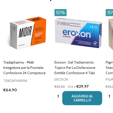
10%
1
Tradapharma - Midir
Eroxon- Gel Trattamento
Pigm
Integratore per la Prostata
Topico Per La Disfunzione
Stan
Confezione 24 Compresse
Erettile Confezione 4 Tubi
Com
EROXON
PIG
TRADAPHARMA
€29,97
€33,30
Ora a
€45,
€64,90
Quantità:
Quan
AGGIUNGI AL
CARRELLO