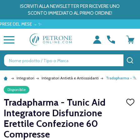
ISCRIVITI ALLA NEWSLETTER PER RICEVERE UNO
SCONTO IMMEDIATO AL PRIMO ORDINE!
 DEL MESE → ✨
MENU
Ricerca
CE
Integratori
Integratori Antietà e Antiossidanti
Tradapharma - Tunic
Disponibile
Tradapharma - Tunic Aid
AGGI
ALLA
Integratore Disfunzione
LISTA
DEI
Erettile Confezione 60
DESID
Compresse