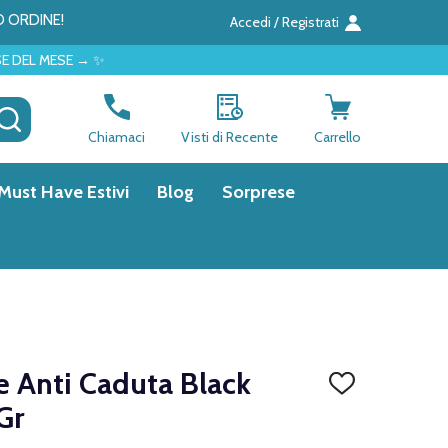
O ORDINE!
Accedi / Registrati
→ ✨
CERCA
Chiamaci
Visti di Recente
Carrello
Must Have Estivi
Blog
Sorprese
e Anti Caduta Black
AGGIUNGI
ALLA
Gr
LISTA
DEI