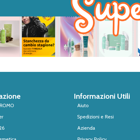
azione
Informazioni Utili
PROMO
Aiuto
er
Spedizioni e Resi
26
Azienda
smetica
Privacy Policy