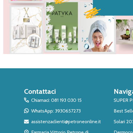
Inizio
Contattaci
Navig
del
piè
Chiamaci: 081 193 030 15
SUPER 
di
WhatsApp: 3930657273
Best Sell
pagina
assistenzaclienti@petroneonline.it
Solari 20
Farmacia Vittorio Petrone di
Dermoco