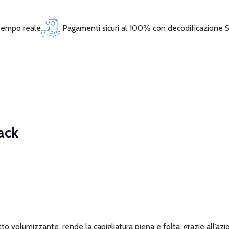
 tempo reale
Pagamenti sicuri al 100% con decodificazione 
ack
olumizzante, rende la capigliatura piena e folta, grazie all’azion