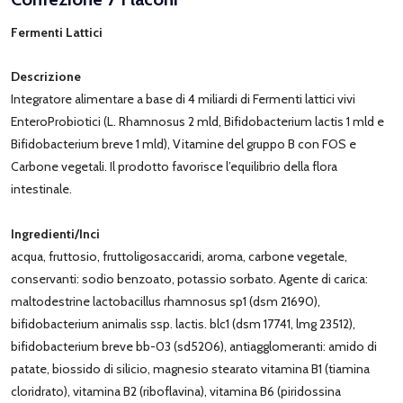
Fermenti Lattici
Descrizione
Integratore alimentare a base di 4 miliardi di Fermenti lattici vivi
EnteroProbiotici (L. Rhamnosus 2 mld, Bifidobacterium lactis 1 mld e
Bifidobacterium breve 1 mld), Vitamine del gruppo B con FOS e
Carbone vegetali. Il prodotto favorisce l’equilibrio della flora
intestinale.
Ingredienti/Inci
acqua, fruttosio, fruttoligosaccaridi, aroma, carbone vegetale,
conservanti: sodio benzoato, potassio sorbato. Agente di carica:
maltodestrine lactobacillus rhamnosus sp1 (dsm 21690),
bifidobacterium animalis ssp. lactis. blc1 (dsm 17741, lmg 23512),
bifidobacterium breve bb-03 (sd5206), antiagglomeranti: amido di
patate, biossido di silicio, magnesio stearato vitamina B1 (tiamina
cloridrato), vitamina B2 (riboflavina), vitamina B6 (piridossina