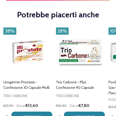
Potrebbe piacerti anche
38%
28%
1
Urogermin Prostata -
Trio Carbone - Plus
Pool
Confezione 30 Capsule Molli
Confezione 40 Capsule
Gas 
Flac
TRIO CARBONE
TRIOCARBONE
POO
€13,60
€7,80
€21,90
Ora a
€10,90
Ora a
€13,
Quantità:
Quantità:
Quan