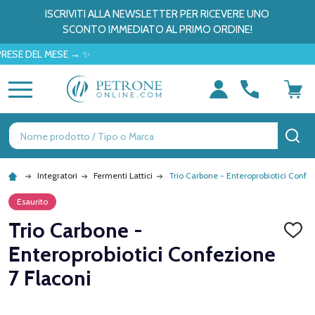
ISCRIVITI ALLA NEWSLETTER PER RICEVERE UNO
SCONTO IMMEDIATO AL PRIMO ORDINE!
DEL MESE → ✨
MENU
Ricerca
CE
Integratori
Fermenti Lattici
Trio Carbone - Enteroprobiotici Confez
Esaurito
Trio Carbone -
AGGI
ALLA
Enteroprobiotici Confezione
LISTA
DEI
7 Flaconi
DESID