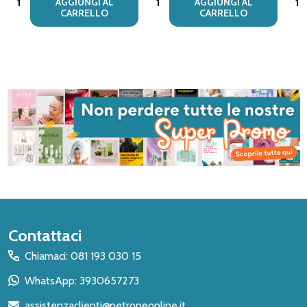
AGGIUNGI AL
AGGIUNGI AL
CARRELLO
CARRELLO
Inizio
Contattaci
del
Chiamaci: 081 193 030 15
piè
WhatsApp: 3930657273
di
assistenzaclienti@petroneonline.it