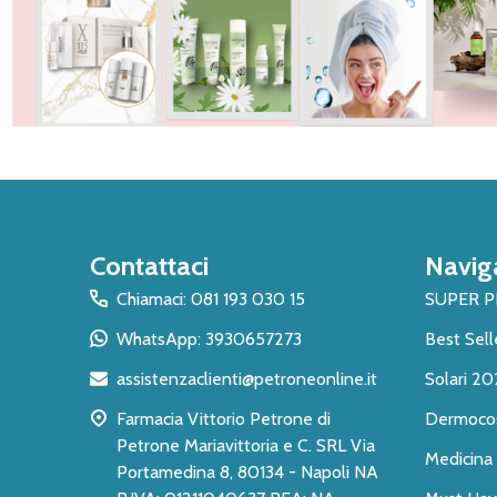
Inizio
Contattaci
Navig
del
piè
Chiamaci: 081 193 030 15
SUPER 
di
WhatsApp: 3930657273
Best Sell
pagina
assistenzaclienti@petroneonline.it
Solari 20
Farmacia Vittorio Petrone di
Dermoco
Petrone Mariavittoria e C. SRL Via
Medicina 
Portamedina 8, 80134 - Napoli NA