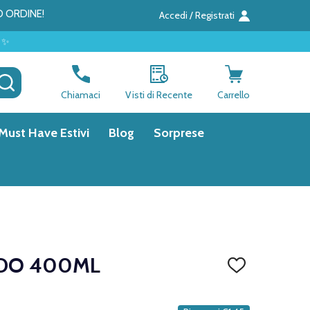
O ORDINE!
Accedi / Registrati
CERCA
Chiamaci
Visti di Recente
Carrello
Must Have Estivi
Blog
Sorprese
IDO 400ML
AGGIUNGI
ALLA
LISTA
DEI