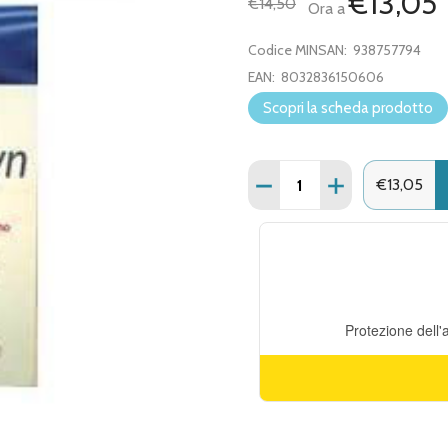
€13,05
€14,50
Ora a
Codice MINSAN:
938757794
EAN:
8032836150606
Scopri la scheda prodotto
Quantità:
DIMINUISCI QUANTITÀ DI
AUMENTA QUANT
€13,05