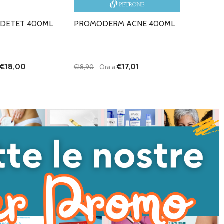
 DETET 400ML
PROMODERM ACNE 400ML
€18,00
€17,01
€18,90
Ora a
Quantità:
I QUANTITÀ DI UNDEFINED
NTA QUANTITÀ DI UNDEFINED
DIMINUISCI QUANTITÀ DI UNDEFINED
AUMENTA QUANTITÀ DI UNDEFI
AGGIUNGI AL
AGGIUNGI AL
CARRELLO
CARRELLO