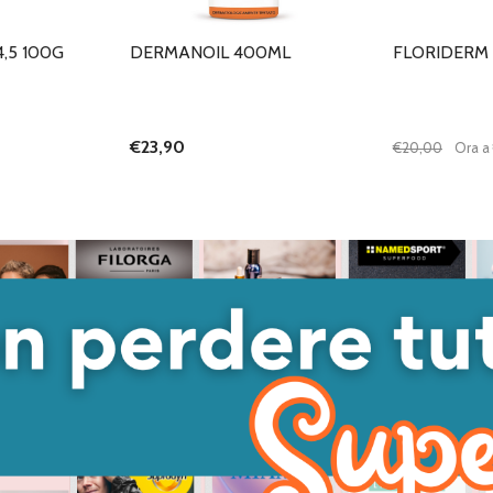
,5 100G
DERMANOIL 400ML
FLORIDERM
€23,90
€20,00
Ora a
Quantità:
DIMINUISC
AUME