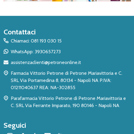
Inizio
Contattaci
del
Chiamaci: 081 193 030 15
piè
WhatsApp: 3930657273
di
assistenzaclienti@petroneonline.it
pagina
Farmacia Vittorio Petrone di Petrone Mariavittoria e C.
SRL Via Portamedina 8, 80134 - Napoli NA P.IVA:
01211040637 REA: NA-302855
Parafarmacia Vittorio Petrone di Petrone Mariavittoria e
C. SRL Via Ferrante Imparato, 190 80146 - Napoli NA
Seguici