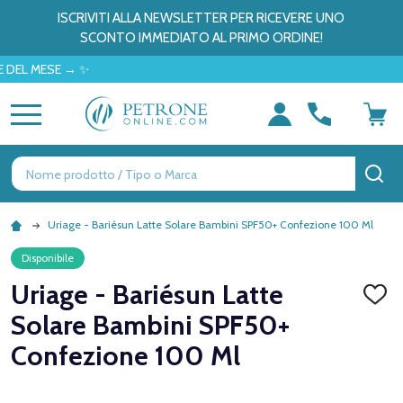
ISCRIVITI ALLA NEWSLETTER PER RICEVERE UNO
SCONTO IMMEDIATO AL PRIMO ORDINE!
MESE → ✨
MENU
Ricerca
CE
Uriage - Bariésun Latte Solare Bambini SPF50+ Confezione 100 Ml
Disponibile
Uriage - Bariésun Latte
AGGI
ALLA
Solare Bambini SPF50+
LISTA
DEI
Confezione 100 Ml
DESID