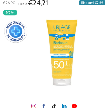
€24,21
€26,90
Risparmi
€2,69
Ora a
10%