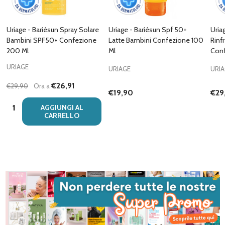
Uriage - Bariésun Spray Solare
Uriage - Bariésun Spf 50+
Uria
Bambini SPF50+ Confezione
Latte Bambini Confezione 100
Rinf
200 Ml
Ml
Conf
URIAGE
URIAGE
URI
€26,91
€29,90
Ora a
€19,90
€29
Quantità:
AGGIUNGI AL
CARRELLO