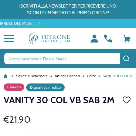
ISCRIVITI ALLA NEWSLETTER PER RICEVERE UNO
SCONTO IMMEDIATO AL PRIMO ORDINE!
E DEL MESE → ✨
MENU
Ricerca
CE
Salute e Benessere
Articoli Sanitari
Calze
VANITY 30 COL VB 
Esaurito
Dispositivo medico
VANITY 30 COL VB SAB 2M
AGGI
ALLA
LISTA
DEI
€21,90
DESID