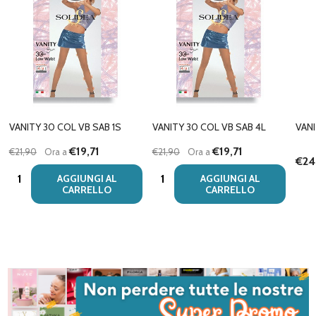
VANITY 30 COL VB SAB 1S
VANITY 30 COL VB SAB 4L
VANI
€19,71
€19,71
€21,90
Ora a
€21,90
Ora a
€24
Quantità:
Quantità:
AGGIUNGI AL
AGGIUNGI AL
CARRELLO
CARRELLO