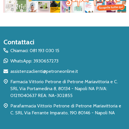
Inizio
Contattaci
del
Chiamaci: 081 193 030 15
piè
WhatsApp: 3930657273
di
assistenzaclienti@petroneonline.it
pagina
Farmacia Vittorio Petrone di Petrone Mariavittoria e C.
SRL Via Portamedina 8, 80134 - Napoli NA P.IVA:
01211040637 REA: NA-302855
Parafarmacia Vittorio Petrone di Petrone Mariavittoria e
C. SRL Via Ferrante Imparato, 190 80146 - Napoli NA